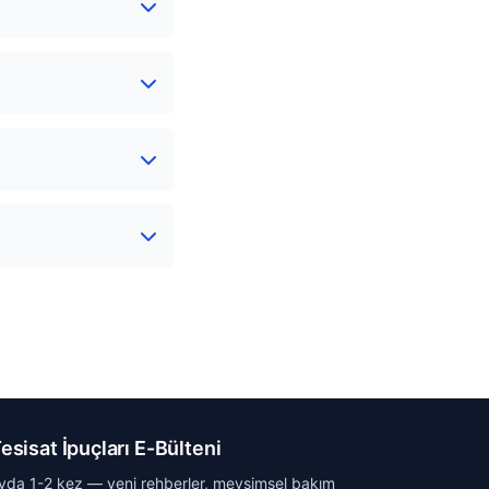
esisat İpuçları E-Bülteni
yda 1-2 kez — yeni rehberler, mevsimsel bakım