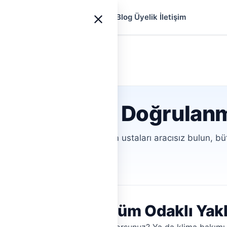
yfa
Ustalar
Hizmetler
Rehberler
Blog
Üyelik
İletişim
 servisi İçin Doğrulan
orsunuz? Doğrulanmış, yetkin ustaları aracısız bulun, bütç
ofiller
Aracısız İletişim
nlarınız İçin Çözüm Odaklı Yak