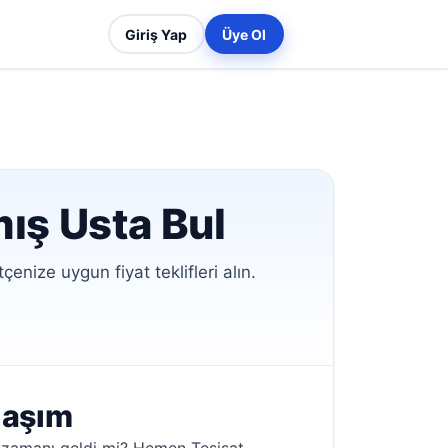
Giriş Yap
Üye Ol
mış Usta Bul
enize uygun fiyat teklifleri alın.
laşım