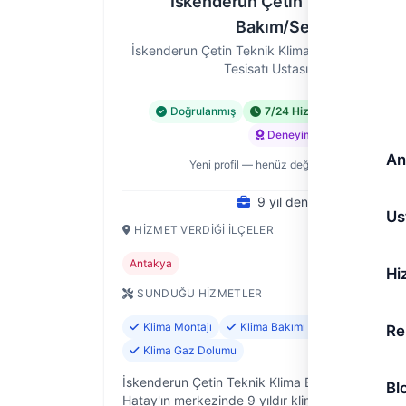
İskenderun Çetin Teknik Klima
Bakım/Servis
İskenderun Çetin Teknik Klima Bakım/Servis —
Tesisatı Ustası, Hatay
Doğrulanmış
7/24 Hizmet
Acil Hiz
Deneyimli
An
Yeni profil — henüz değerlendirme yok
9 yıl deneyim
Us
HIZMET VERDIĞI İLÇELER
Antakya
Hi
SUNDUĞU HIZMETLER
Klima Montajı
Klima Bakımı ve Temizliği
Re
Klima Gaz Dolumu
İskenderun Çetin Teknik Klima Bakım/Servis ola
Bl
Hatay'ın merkezinde 9 yıldır klima sistemlerinizi