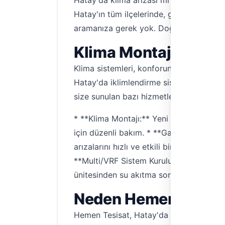
Hatay'da klima arızası mı var, yeni bir
Hatay'ın tüm ilçelerinde, güvenilir ve tec
aramanıza gerek yok. Doğrulanmış usta
Klima Montaj, Bakım
Klima sistemleri, konforunuzun vazgeçil
Hatay'da iklimlendirme sistemlerinizin s
size sunulan bazı hizmetler:
* **Klima Montajı:** Yeni klima alımın
için düzenli bakım. * **Gaz Dolumu:** 
arızalarını hızlı ve etkili bir şekilde gid
**Multi/VRF Sistem Kurulumu:** İş yerle
ünitesinden su akıtma sorunlarının tesp
Neden Hemen Tesisat
Hemen Tesisat, Hatay'da klima servisi 