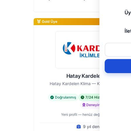
ihtiyaçlarını karşılıyoruz. Klima arızalarından mon
bakımlardan ta…
Üy
Gold Üye
İle
Hatay Kardelen Klima
Hatay Kardelen Klima — Klima Tesisatı Ust
Doğrulanmış
7/24 Hizmet
Acil Hiz
Deneyimli
Yeni profil — henüz değerlendirme yok
9 yıl deneyim