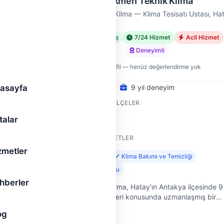
Çekmen Teknik Klima
Çekmen Teknik Klima — Klima Tesisatı Ustası, Ha
 Klima
Doğrulanmış
7/24 Hizmet
Acil Hizmet
Deneyimli
met
Yeni profil — henüz değerlendirme yok
asayfa
9 yıl deneyim
HIZMET VERDIĞI İLÇELER
talar
Antakya
SUNDUĞU HIZMETLER
zmetler
Klima Montajı
Klima Bakımı ve Temizliği
Klima Gaz Dolumu
hberler
Çekmen Teknik Klima, Hatay'ın Antakya ilçesinde 9
yıldır klima sistemleri konusunda uzmanlaşmış bir
firmayız. Klima arızalarından montajlara, bakım ve
rak,
og
onarımlardan taşımaya kadar g…
n tüm