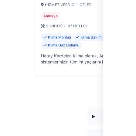
HIZMET VERDIĞI İLÇELER
Antakya
SUNDUĞU HIZMETLER
Klima Montajı
Klima Bakımı ve Temizliği
Klima Gaz Dolumu
Hatay Kardelen Klima olarak, Antakya'da ikliml
sistemlerinizin tüm ihtiyaçlarını karşılamak için
buradayız. 9 yıldır bölgedeki ev ve iş yerlerine 
servis hizmeti veriyo…
Hat