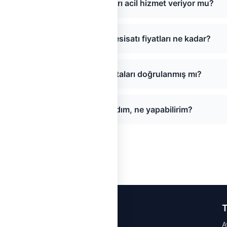
Hatay Klima Tesisatı ustaları acil hizmet veriyor mu?
Hatay bölgesinde Klima Tesisatı fiyatları ne kadar?
Hatay Klima Tesisatı ustaları doğrulanmış mı?
Sayfada usta bulamadım, ne yapabilirim?
T
A