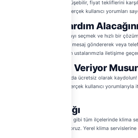
yesinde ustalarla doğrudan görüşebilir, fiyat tekliflerini karşı
timizle bütçenizi korurken, gerçek kullanıcı yorumları saye
Ne Kadar Sürede Yardım Alacağın
rşılaştırması yapmak, doğru ustayı seçmek ve hızlı bir çözü
abilirsiniz. Ustalara doğrudan mesaj göndererek veya telefonl
il durumlarda, 7/24 hizmet veren ustalarımızla iletişime geçe
'da Klima Servisi Veriyor Musu
nız, Hemen Tesisat platformunda ücretsiz olarak kaydolun! G
ak güvenilirliğinizi artırın ve gerçek kullanıcı yorumlarıyla 
nışın!
e Ulaşım Kolaylığı
erun, Kırıkhan, Reyhanlı, Arsuz gibi tüm ilçelerinde klima 
iyatlı ustaları bulmanızı sağlıyoruz. Yerel klima servislerine