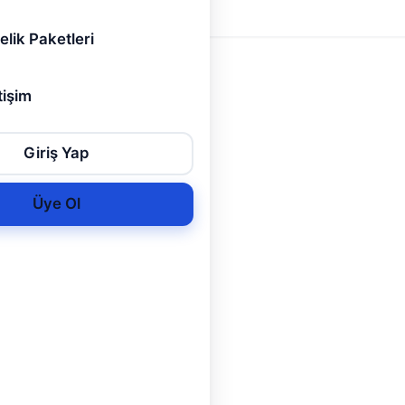
tajlara,
elik Paketleri
tişim
Giriş Yap
Üye Ol
ası
met