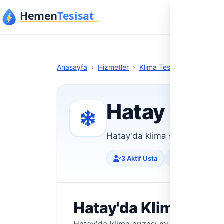
İçeriğe geç
Anasa
Anasayfa
›
Hizmetler
›
Klima Tesisatı
›
Hatay
Hatay klima
Hatay'da klima servisi mi arıy
3 Aktif Usta
Doğrulanmış Pr
Hatay'da Klima Soru