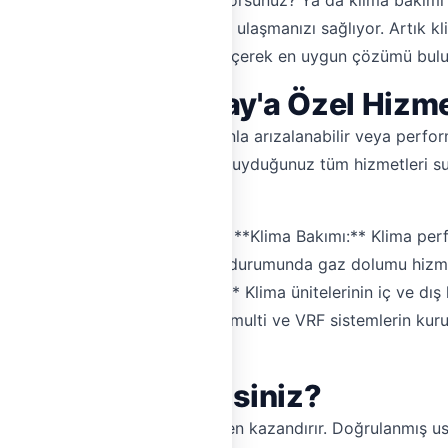
 klima montajı mı yaptırmak istiyorsunuz? Ya da klima bakım
rübeli klima servislerine hızlıca ulaşmanızı sağlıyor. Artık kli
larımızla doğrudan iletişime geçerek en uygun çözümü bulu
 ve Onarım: Hatay'a Özel Hizme
mezi haline geldi. Ancak zamanla arızalanabilir veya perfo
orunsuz çalışması için ihtiyaç duyduğunuz tüm hizmetleri sun
da profesyonel montaj hizmeti. * **Klima Bakımı:** Klima p
Klima gazı seviyesinin düşmesi durumunda gaz dolumu hizmet
erme. * **İç-Dış Ünite Temizliği:** Klima ünitelerinin iç ve dış 
ri ve büyük yaşam alanları için multi ve VRF sistemlerin ku
iti ve çözümü.
'ı Tercih Etmelisiniz?
arayışınızda size zaman ve güven kazandırır. Doğrulanmış us