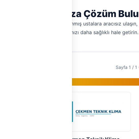
Klima Sorunlarınıza Çözüm Bul
sin. Hemen Tesisat ile doğrulanmış ustalara aracısız ulaşın, fi
geri kazanın, yaşam alanlarınızı daha sağlıklı hale getirin.
Sayfa 1 / 1 
Gold Üye