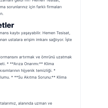
ı zamanı geldi mi? Hemen Tesisat,
ma sorunlarınız için farklı firmaları
n.
tler
rmans kaybı yaşayabilir. Hemen Tesisat,
an ustalara erişim imkanı sağlıyor. İşte
erformansını artırmak ve ömrünü uzatmak
i. * **Arıza Onarımı:** Klima
kısımlarının hijyenik temizliği. *
rulumu. * **Su Akıtma Sorunu:** Klima
talarımız, alanında uzman ve