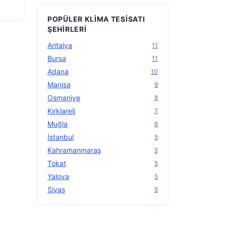
POPÜLER KLIMA TESISATI
ŞEHIRLERI
Antalya
11
Bursa
11
Adana
10
Manisa
9
Osmaniye
8
Kırklareli
7
Muğla
6
İstanbul
5
Kahramanmaraş
5
Tokat
5
Yalova
5
Sivas
5