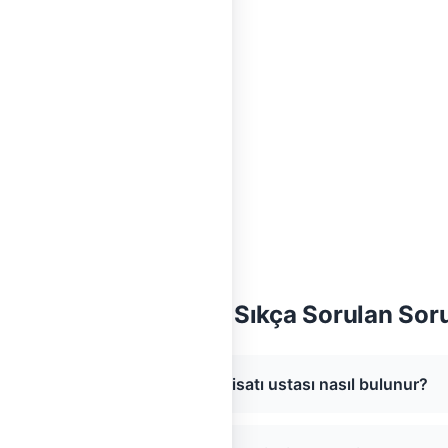
endirme
klima
ay Klima Tesisatı — Sıkça Sorulan Sor
Hatay bölgesinde Klima Tesisatı ustası nasıl bulunur?