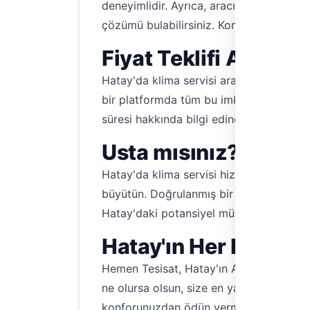
deneyimlidir. Ayrıca, aracısız iletişim sa
çözümü bulabilirsiniz. Komisyonsuz hizme
Fiyat Teklifi Alın, 
Hatay'da klima servisi ararken fiyat ka
bir platformda tüm bu imkanlara sahip ol
süresi hakkında bilgi edinebilirsiniz. Ac
Usta mısınız? Hatay
Hatay'da klima servisi hizmeti veriyorsa
büyütün. Doğrulanmış bir profil oluşturar
Hatay'daki potansiyel müşterilerinizle ta
Hatay'ın Her Köşesin
Hemen Tesisat, Hatay'ın Antakya, İskend
ne olursa olsun, size en yakın ve uygun f
konforunuzdan ödün vermeyin.