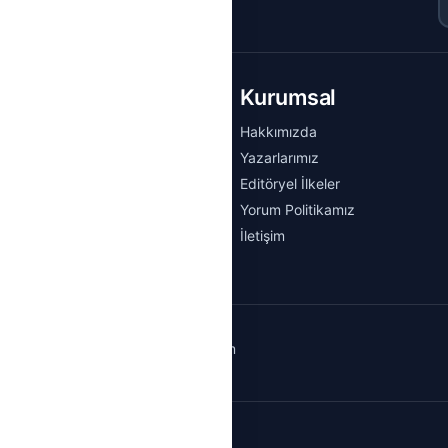
et
Kurumsal
Ustaları
Hakkımızda
er
Yazarlarımız
Editöryel İlkeler
Sözlüğü
Yorum Politikamız
aketleri
İletişim
iletisim@hementesisat.com