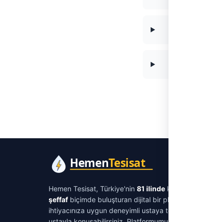
Hemen Tesisat, Türkiye'nin
81 ilinde
kimlik ve iletişi
şeffaf
biçimde buluşturan dijital bir platformdur. Su tes
ihtiyacınıza uygun deneyimli ustaya tek tıkla ulaşabil
ustayla konuşabilirsiniz. Platformumuz aracılık ücreti 