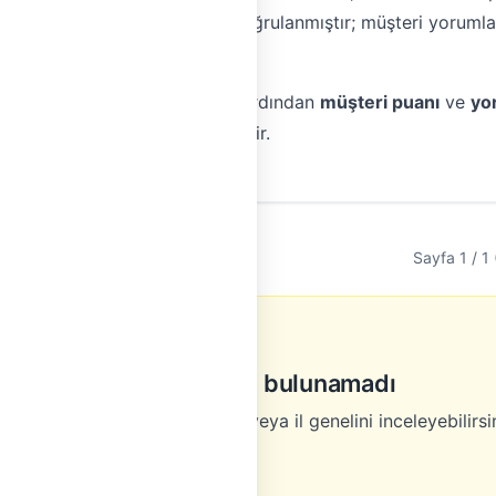
n kimlik ve iletişim bilgileri doğrulanmıştır; müşteri yorum
i (Gold > Silver > standart)
, ardından
müşteri puanı
ve
yo
ustaları üst sıralarda gösterir.
Sayfa 1 / 1 
çin Klima Tesisatı ustası bulunamadı
lunmamaktadır. Civar ilçeleri veya il genelini inceleyebilirsi
ima Tesisatı Tüm Ustalar