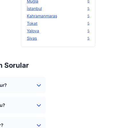
Muğla
6
İstanbul
5
Kahramanmaraş
5
Tokat
5
Yalova
5
Sivas
5
n Sorular
nur?
mu?
r?