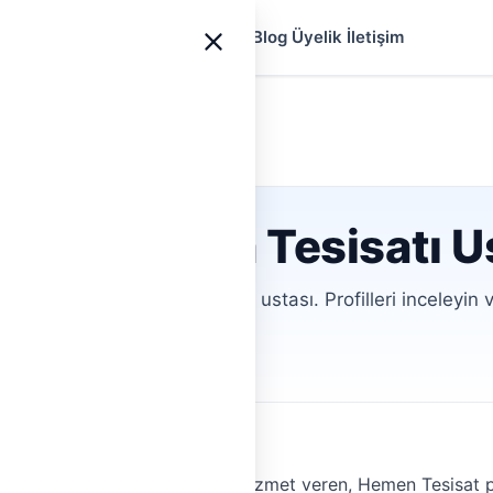
yfa
Ustalar
Hizmetler
Rehberler
Blog
Üyelik
İletişim
›
Kadıköy
tanbul Klima Tesisatı U
0 doğrulanmış Klima Tesisatı ustası. Profilleri inceleyin 
ofiller
Aracısız İletişim
ima Tesisatı Hizmeti
esisatı
alanında profesyonel hizmet veren, Hemen Tesisat pla