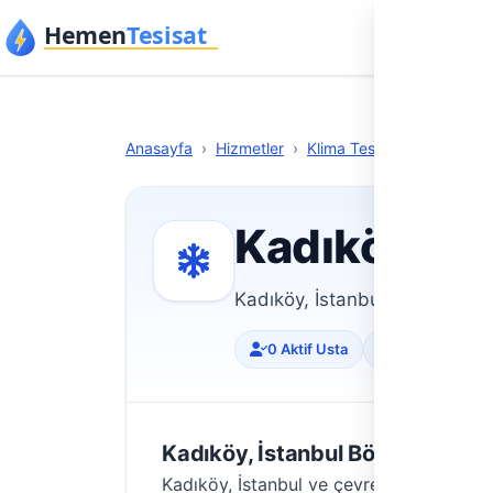
İçeriğe geç
Anasa
Anasayfa
›
Hizmetler
›
Klima Tesisatı
›
İstanbul
Kadıköy, İs
Kadıköy, İstanbul bölgesinde 
0 Aktif Usta
Doğrulanmış Pr
Kadıköy, İstanbul Bölgesinde Kl
Kadıköy, İstanbul ve çevresinde
Klima T