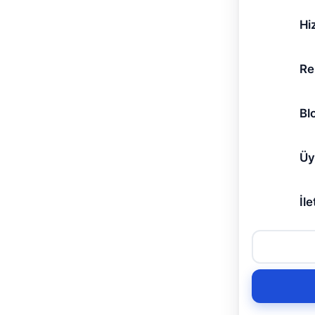
Hi
Re
Bl
Üy
İle