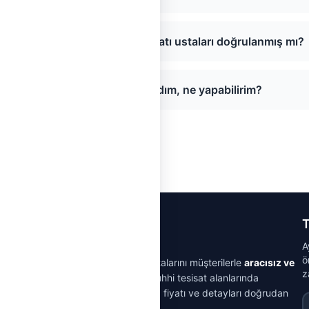
Kadıköy, İstanbul Klima Tesisatı ustaları doğrulanmış mı?
Sayfada usta bulamadım, ne yapabilirim?
T
A
ö
m doğrulamasından geçmiş tesisat ustalarını müşterilerle
aracısız ve
z
isatı, elektrik, klima, doğalgaz ve sıhhi tesisat alanlarında
ir; gerçek müşteri yorumlarını okuyup fiyatı ve detayları doğrudan
E
almaz.