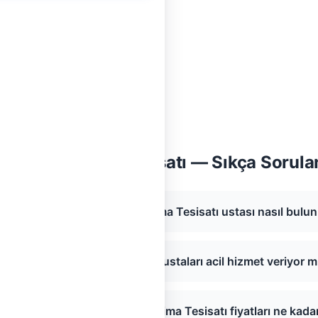
 İstanbul Klima Tesisatı — Sıkça Sorula
ıköy, İstanbul bölgesinde Klima Tesisatı ustası nasıl bulu
dıköy, İstanbul Klima Tesisatı ustaları acil hizmet veriyor 
adıköy, İstanbul bölgesinde Klima Tesisatı fiyatları ne kada