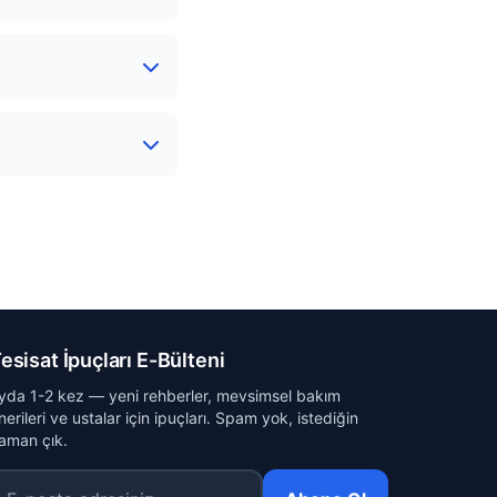
esisat İpuçları E-Bülteni
yda 1-2 kez — yeni rehberler, mevsimsel bakım
nerileri ve ustalar için ipuçları. Spam yok, istediğin
aman çık.
-posta adresiniz