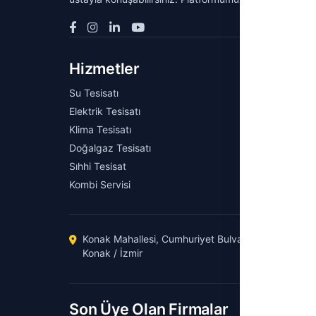
Hizmetler
Keşf
Su Tesisatı
Tesisat 
Elektrik Tesisatı
Rehberl
Klima Tesisatı
Blog
Doğalgaz Tesisatı
Tesisat 
Sıhhi Tesisat
Üyelik P
Kombi Servisi
Konak Mahallesi, Cumhuriyet Bulvarı No:1, 35260
Konak / İzmir
Son Üye Olan Firmalar