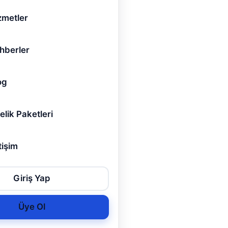
zmetler
hberler
og
elik Paketleri
tişim
Giriş Yap
Üye Ol