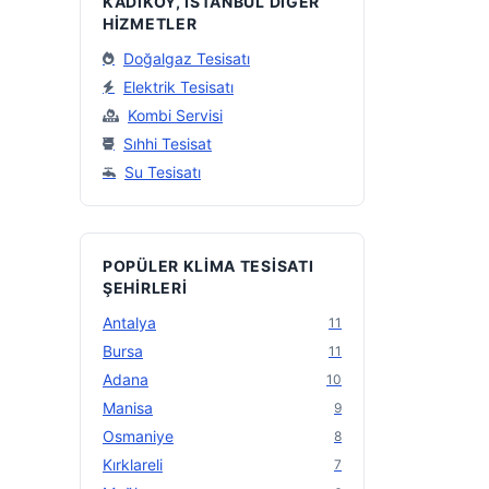
KADIKÖY, İSTANBUL DIĞER
HIZMETLER
Doğalgaz Tesisatı
Elektrik Tesisatı
Kombi Servisi
Sıhhi Tesisat
Su Tesisatı
POPÜLER KLIMA TESISATI
ŞEHIRLERI
Antalya
11
Bursa
11
Adana
10
Manisa
9
Osmaniye
8
Kırklareli
7