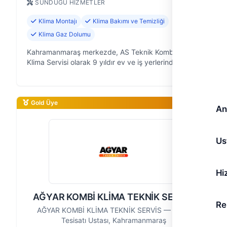
SUNDUĞU HIZMETLER
Klima Montajı
Klima Bakımı ve Temizliği
Klima Gaz Dolumu
Kahramanmaraş merkezde, AS Teknik Kombi ve
Klima Servisi olarak 9 yıldır ev ve iş yerlerindeki
konforunuzu artırmak için çalışıyoruz. Klima
sistemlerinin kurulumundan, bakımına, ar…
Gold Üye
An
Us
Hi
AĞYAR KOMBİ KLİMA TEKNİK SERVİS
Re
AĞYAR KOMBİ KLİMA TEKNİK SERVİS — Klima
Tesisatı Ustası, Kahramanmaraş