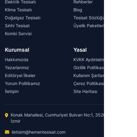
Elektrik Tesisatı
Rehberler
Klima Tesisatı
Blog
Doğalgaz Tesisatı
Tesisat Sözlüğü
Sıhhi Tesisat
Üyelik Paketleri
Kombi Servisi
Kurumsal
Yasal
Hakkımızda
KVKK Aydınlatma Metni
Yazarlarımız
Gizlilik Politikası
Editöryel İlkeler
Kullanım Şartları
Yorum Politikamız
Çerez Politikası
İletişim
Site Haritası
Konak Mahallesi, Cumhuriyet Bulvarı No:1, 35260 Konak /
İzmir
iletisim@hementesisat.com