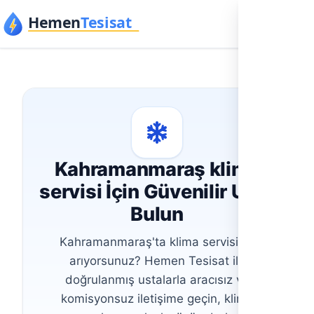
İçeriğe geç
Kahramanmaraş klima
servisi İçin Güvenilir Usta
Bulun
Kahramanmaraş'ta klima servisi mi
arıyorsunuz? Hemen Tesisat ile
doğrulanmış ustalarla aracısız ve
komisyonsuz iletişime geçin, klima