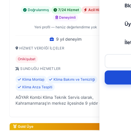
Bl
Doğrulanmış
7/24 Hizmet
Acil Hizmet
Deneyimli
Üy
Yeni profil — henüz değerlendirme yok
9 yıl deneyim
İle
HIZMET VERDIĞI İLÇELER
Onikişubat
SUNDUĞU HIZMETLER
Klima Montajı
Klima Bakımı ve Temizliği
Klima Arıza Tespiti
AĞYAR Kombi Klima Teknik Servis olarak,
Kahramanmaraş'ın merkez ilçesinde 9 yıldır ev ve iş
yerlerinin konforunu artırmak için çalışıyoruz. Klima
ve kombi sistemlerinizdeki her tür…
Gold Üye