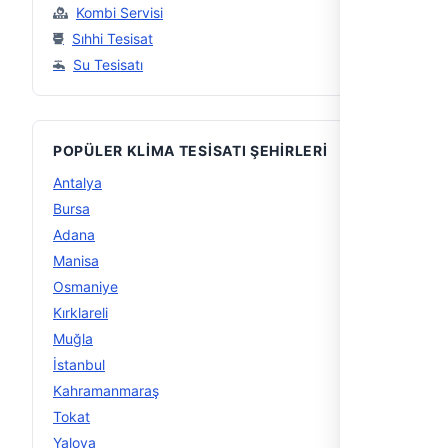
Kombi Servisi
Sıhhi Tesisat
Su Tesisatı
POPÜLER KLIMA TESISATI ŞEHIRLERI
Antalya
11
Bursa
11
Adana
10
Manisa
9
Osmaniye
8
Kırklareli
7
Muğla
6
İstanbul
5
Kahramanmaraş
5
Tokat
5
Yalova
5