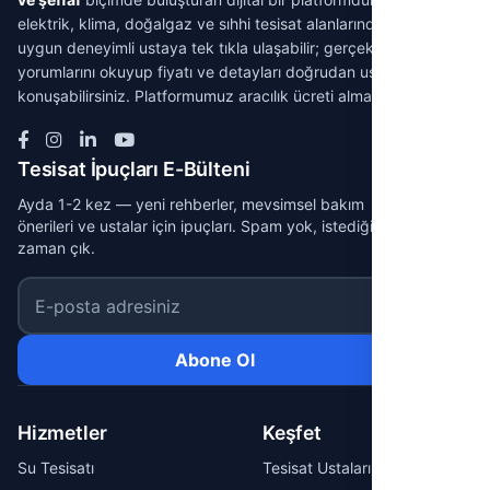
elektrik, klima, doğalgaz ve sıhhi tesisat alanlarında ihtiyacınıza
uygun deneyimli ustaya tek tıkla ulaşabilir; gerçek müşteri
yorumlarını okuyup fiyatı ve detayları doğrudan ustayla
konuşabilirsiniz. Platformumuz aracılık ücreti almaz.
Tesisat İpuçları E-Bülteni
Ayda 1-2 kez — yeni rehberler, mevsimsel bakım
önerileri ve ustalar için ipuçları. Spam yok, istediğin
zaman çık.
E-posta adresiniz
Abone Ol
Hizmetler
Keşfet
Su Tesisatı
Tesisat Ustaları