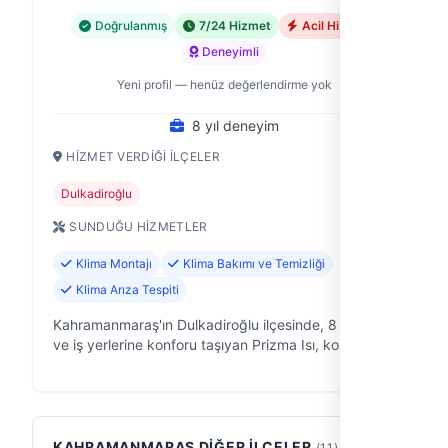
Doğrulanmış
7/24 Hizmet
Acil Hizmet
Deneyimli
Yeni profil — henüz değerlendirme yok
8 yıl deneyim
HIZMET VERDIĞI İLÇELER
Dulkadiroğlu
SUNDUĞU HIZMETLER
Klima Montajı
Klima Bakımı ve Temizliği
Klima Arıza Tespiti
Kahramanmaraş'ın Dulkadiroğlu ilçesinde, 8 yıldır ev
ve iş yerlerine konforu taşıyan Prizma Isı, kombi
servisleri başta olmak üzere ısıtma ve soğutma
sistemlerinizdeki her türlü so…
KAHRAMANMARAŞ DIĞER İLÇELER
(11)