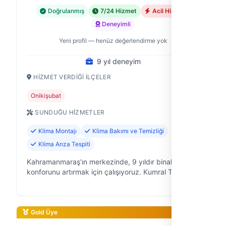
Doğrulanmış
7/24 Hizmet
Acil Hizmet
Deneyimli
Yeni profil — henüz değerlendirme yok
9 yıl deneyim
HIZMET VERDIĞI İLÇELER
Onikişubat
SUNDUĞU HIZMETLER
Klima Montajı
Klima Bakımı ve Temizliği
Klima Arıza Tespiti
Kahramanmaraş'ın merkezinde, 9 yıldır binaların
konforunu artırmak için çalışıyoruz. Kumral Teknik
olarak, klima ve kombi sistemlerinin kurulumundan,
bakımına, arıza tespitinden, e…
Gold Üye