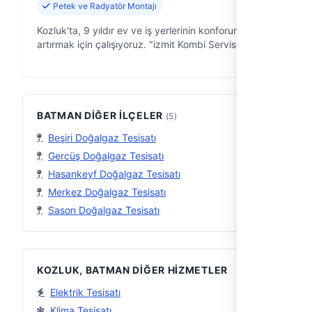
Petek ve Radyatör Montajı
Kozluk'ta, 9 yıldır ev ve iş yerlerinin konforunu
artırmak için çalışıyoruz. "izmit Kombi Servisim"
olarak, klima ve kombi sistemlerinin tüm
ihtiyaçlarınızda güvenilir ve hızlı çöz…
BATMAN DIĞER İLÇELER
(5)
Beşiri Doğalgaz Tesisatı
Gercüş Doğalgaz Tesisatı
Hasankeyf Doğalgaz Tesisatı
Merkez Doğalgaz Tesisatı
Sason Doğalgaz Tesisatı
KOZLUK, BATMAN DIĞER HIZMETLER
Elektrik Tesisatı
Klima Tesisatı