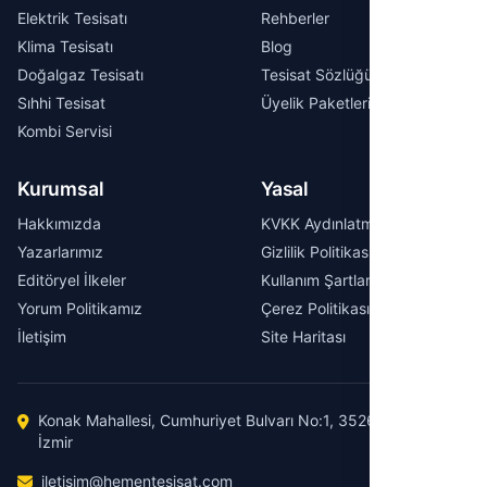
Elektrik Tesisatı
Rehberler
Klima Tesisatı
Blog
Doğalgaz Tesisatı
Tesisat Sözlüğü
Sıhhi Tesisat
Üyelik Paketleri
Kombi Servisi
Kurumsal
Yasal
Hakkımızda
KVKK Aydınlatma Metni
Yazarlarımız
Gizlilik Politikası
Editöryel İlkeler
Kullanım Şartları
Yorum Politikamız
Çerez Politikası
İletişim
Site Haritası
Konak Mahallesi, Cumhuriyet Bulvarı No:1, 35260 Konak /
İzmir
iletisim@hementesisat.com