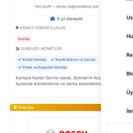
Yeni profil — henüz değerlendirme yok
Us
9 yıl deneyim
HIZMET VERDIĞI İLÇELER
Hi
Kozluk
SUNDUĞU HIZMETLER
Re
Kombi Montajı
Kombi Bakımı ve Servisi
Petek ve Radyatör Montajı
Bl
Kartepe Kombi Servisi olarak, Batman'ın Kozluk
ilçesinde iklimlendirme ve ısıtma sistemlerinizde
güvenle hizmet veren, 9 yıllık saha deneyimine
Üy
sahip bir ekibiz. Klima ve kombi sis…
Gold Üye
İle