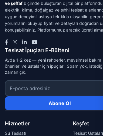
ve şeffaf
biçimde buluşturan dijital bir platformdur. Su tesisatı,
elektrik, klima, doğalgaz ve sıhhi tesisat alanlarında ihtiyacınıza
uygun deneyimli ustaya tek tıkla ulaşabilir; gerçek müşteri
yorumlarını okuyup fiyatı ve detayları doğrudan ustayla
konuşabilirsiniz. Platformumuz aracılık ücreti almaz.
Tesisat İpuçları E-Bülteni
Ayda 1-2 kez — yeni rehberler, mevsimsel bakım
önerileri ve ustalar için ipuçları. Spam yok, istediğin
zaman çık.
E-posta adresiniz
Abone Ol
Hizmetler
Keşfet
Su Tesisatı
Tesisat Ustaları