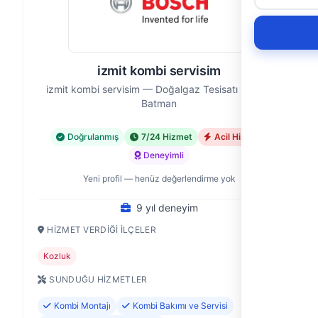
izmit kombi servisim
izmit kombi servisim — Doğalgaz Tesisatı Ustası,
Batman
Doğrulanmış
7/24 Hizmet
Acil Hizmet
Deneyimli
Yeni profil — henüz değerlendirme yok
9 yıl deneyim
HIZMET VERDIĞI İLÇELER
Kozluk
SUNDUĞU HIZMETLER
Kombi Montajı
Kombi Bakımı ve Servisi