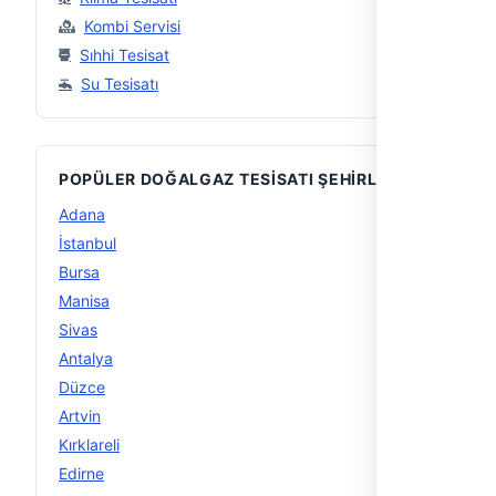
Kombi Servisi
Sıhhi Tesisat
Su Tesisatı
POPÜLER DOĞALGAZ TESISATI ŞEHIRLERI
Adana
10
İstanbul
10
Bursa
10
Manisa
8
Sivas
5
Antalya
4
Düzce
4
Artvin
4
Kırklareli
4
Edirne
4