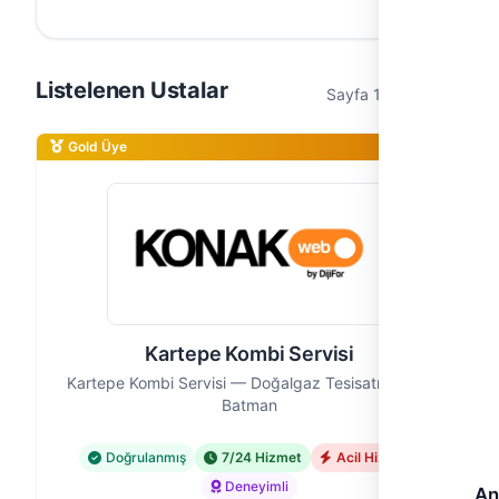
Listelenen Ustalar
Sayfa 1 / 1 (2 usta)
Gold Üye
Kartepe Kombi Servisi
Kartepe Kombi Servisi — Doğalgaz Tesisatı Ustası,
Batman
Doğrulanmış
7/24 Hizmet
Acil Hizmet
Deneyimli
An