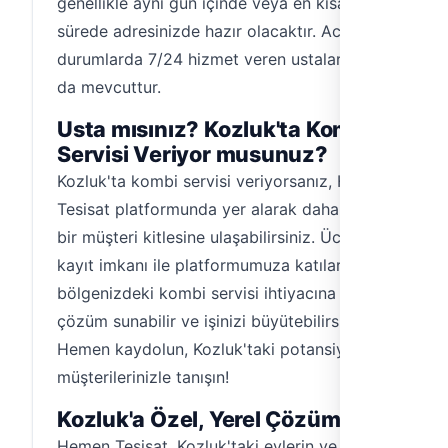
genellikle aynı gün içinde veya en kısa
sürede adresinizde hazır olacaktır. Acil
durumlarda 7/24 hizmet veren ustalarımız
da mevcuttur.
Usta mısınız? Kozluk'ta Kombi
Servisi Veriyor musunuz?
Kozluk'ta kombi servisi veriyorsanız, Hemen
Tesisat platformunda yer alarak daha geniş
bir müşteri kitlesine ulaşabilirsiniz. Ücretsiz
kayıt imkanı ile platformumuza katılarak,
bölgenizdeki kombi servisi ihtiyacına
çözüm sunabilir ve işinizi büyütebilirsiniz.
Hemen kaydolun, Kozluk'taki potansiyel
müşterilerinizle tanışın!
Kozluk'a Özel, Yerel Çözümler
Hemen Tesisat, Kozluk'taki evlerin ve iş