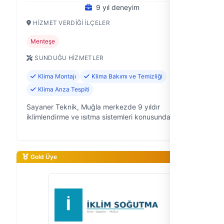
9 yıl deneyim
HIZMET VERDIĞI İLÇELER
Menteşe
SUNDUĞU HIZMETLER
Klima Montajı
Klima Bakımı ve Temizliği
Klima Arıza Tespiti
Sayaner Teknik, Muğla merkezde 9 yıldır
iklimlendirme ve ısıtma sistemleri konusunda
uzmanlaşmış bir teknik firmayız. Klima arızasından
kombi sorunlarına, petek temizliğinden monta…
Gold Üye