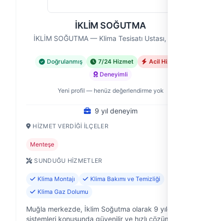
İKLİM SOĞUTMA
İKLİM SOĞUTMA — Klima Tesisatı Ustası, Muğla
Doğrulanmış
7/24 Hizmet
Acil Hizmet
Deneyimli
Yeni profil — henüz değerlendirme yok
9 yıl deneyim
HIZMET VERDIĞI İLÇELER
Menteşe
SUNDUĞU HIZMETLER
Klima Montajı
Klima Bakımı ve Temizliği
Klima Gaz Dolumu
Muğla merkezde, İklim Soğutma olarak 9 yıldır klima
sistemleri konusunda güvenilir ve hızlı çözümler