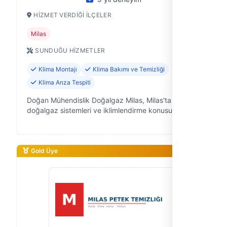
HIZMET VERDIĞI İLÇELER
Milas
SUNDUĞU HIZMETLER
Klima Montajı
Klima Bakımı ve Temizliği
Klima Arıza Tespiti
Doğan Mühendislik Doğalgaz Milas, Milas'ta
doğalgaz sistemleri ve iklimlendirme konusunda
güvenilir çözümler sunan, 9 yıllık saha deneyimine
sahip bir firmayız. Klima arızasından k…
Gold Üye