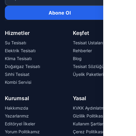
Abone Ol
Hizmetler
Keşfet
Su Tesisatı
Tesisat Ustaları
Elektrik Tesisatı
Rehberler
Klima Tesisatı
Blog
Doğalgaz Tesisatı
Tesisat Sözlüğü
Sıhhi Tesisat
Üyelik Paketleri
Kombi Servisi
Kurumsal
Yasal
Hakkımızda
KVKK Aydınlatma Metni
Yazarlarımız
Gizlilik Politikası
Editöryel İlkeler
Kullanım Şartları
Yorum Politikamız
Çerez Politikası