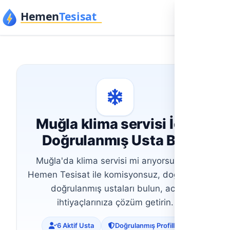
İçeriğe geç
Muğla klima servisi İçin
Doğrulanmış Usta Bul
Muğla'da klima servisi mi arıyorsunuz?
Hemen Tesisat ile komisyonsuz, doğrudan
doğrulanmış ustaları bulun, acil
ihtiyaçlarınıza çözüm getirin.
6 Aktif Usta
Doğrulanmış Profiller