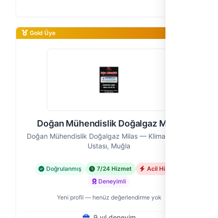
sistemlerinizle ilgili tüm ihtiyaçlarınıza cevap
veriyoruz. 9 yıldır edindiğimiz …
Gold Üye
Doğan Mühendislik Doğalgaz Milas
Doğan Mühendislik Doğalgaz Milas — Klima Tesisatı
Ustası, Muğla
Doğrulanmış
7/24 Hizmet
Acil Hizmet
Deneyimli
Yeni profil — henüz değerlendirme yok
9 yıl deneyim