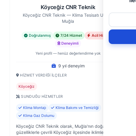
İle
Köyceğiz CNR Teknik
Köyceğiz CNR Teknik — Klima Tesisatı Ustası,
Muğla
Doğrulanmış
7/24 Hizmet
Acil Hizmet
Deneyimli
Yeni profil — henüz değerlendirme yok
9 yıl deneyim
HIZMET VERDIĞI İLÇELER
Köyceğiz
SUNDUĞU HIZMETLER
Klima Montajı
Klima Bakımı ve Temizliği
Klima Gaz Dolumu
Köyceğiz CNR Teknik olarak, Muğla'nın doğal
güzelliklerle çevrili Köyceğiz ilçesinde iklimlendirme