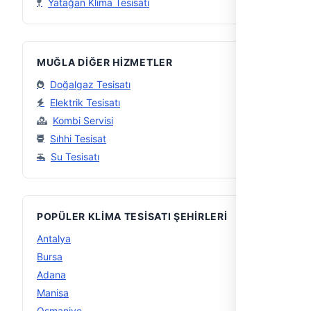
Yatağan Klima Tesisatı
MUĞLA DIĞER HIZMETLER
Doğalgaz Tesisatı
Elektrik Tesisatı
Kombi Servisi
Sıhhi Tesisat
Su Tesisatı
POPÜLER KLIMA TESISATI ŞEHIRLERI
Antalya
11
Bursa
11
Adana
10
Manisa
9
Osmaniye
8