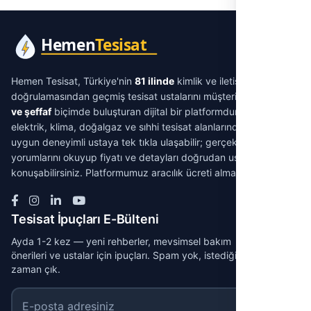
Hemen Tesisat, Türkiye'nin
81 ilinde
kimlik ve iletişim
doğrulamasından geçmiş tesisat ustalarını müşterilerle
aracısız
ve şeffaf
biçimde buluşturan dijital bir platformdur. Su tesisatı,
elektrik, klima, doğalgaz ve sıhhi tesisat alanlarında ihtiyacınıza
uygun deneyimli ustaya tek tıkla ulaşabilir; gerçek müşteri
yorumlarını okuyup fiyatı ve detayları doğrudan ustayla
konuşabilirsiniz. Platformumuz aracılık ücreti almaz.
Tesisat İpuçları E-Bülteni
Ayda 1-2 kez — yeni rehberler, mevsimsel bakım
önerileri ve ustalar için ipuçları. Spam yok, istediğin
zaman çık.
E-posta adresiniz