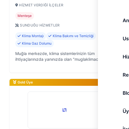
HIZMET VERDIĞI İLÇELER
Menteşe
An
SUNDUĞU HIZMETLER
Klima Montajı
Klima Bakımı ve Temizliği
Us
Klima Gaz Dolumu
Muğla merkezde, klima sistemlerinizin tüm
Hi
ihtiyaçlarınızda yanınızda olan "muglaklimaciservisi"
olarak 9 yıldır kesintisiz saha deneyimimizle hizmet
veriyoruz. Klima arızalarından …
Re
Gold Üye
Bl
Üy