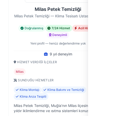
Milas Petek Temizliği
Milas Petek Temizliği — Klima Tesisatı Ustası, Muğla
Doğrulanmış
7/24 Hizmet
Acil Hizmet
Deneyimli
Yeni profil — henüz değerlendirme yok
9 yıl deneyim
HIZMET VERDIĞI İLÇELER
Milas
SUNDUĞU HIZMETLER
Klima Montajı
Klima Bakımı ve Temizliği
Klima Arıza Tespiti
Milas Petek Temizliği, Muğla'nın Milas ilçesinde 9
yıldır iklimlendirme ve ısıtma sistemleri konusunda
uzmanlaşmış bir firmadır. Klima, kombi ve