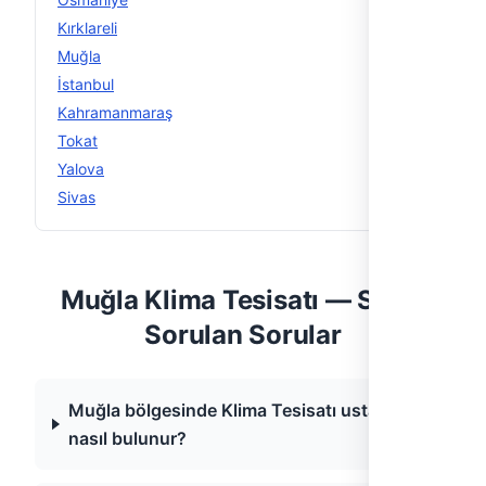
Kırklareli
7
Muğla
6
İstanbul
5
Kahramanmaraş
5
Tokat
5
Yalova
5
Sivas
5
Muğla Klima Tesisatı — Sıkça
Sorulan Sorular
Muğla bölgesinde Klima Tesisatı ustası
nasıl bulunur?