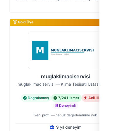
sunuyoruz. Klima arızalarından montajlara, bakım
hizmetlerinden taşımaya kadar,…
Gold Üye
muglaklimaciservisi
muglaklimaciservisi — Klima Tesisatı Ustası, Muğla
Doğrulanmış
7/24 Hizmet
Acil Hizmet
Deneyimli
Yeni profil — henüz değerlendirme yok
9 yıl deneyim