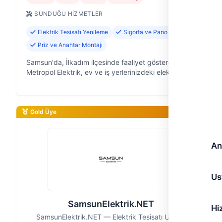
SUNDUĞU HIZMETLER
Elektrik Tesisatı Yenileme
Sigorta ve Pano Tamiri
Priz ve Anahtar Montajı
Samsun'da, İlkadım ilçesinde faaliyet gösteren
Metropol Elektrik, ev ve iş yerlerinizdeki elektrik
sorunlarınıza hızlı ve güvenilir çözümler sunan
deneyimli bir elektrikçi ekibiyiz…
Gold Üye
An
Us
SamsunElektrik.NET
Hi
SamsunElektrik.NET — Elektrik Tesisatı Ustası,