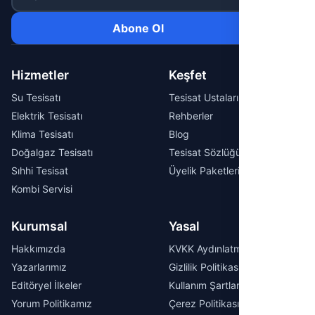
Abone Ol
Hizmetler
Keşfet
Su Tesisatı
Tesisat Ustaları
Elektrik Tesisatı
Rehberler
Klima Tesisatı
Blog
Doğalgaz Tesisatı
Tesisat Sözlüğü
Sıhhi Tesisat
Üyelik Paketleri
Kombi Servisi
Kurumsal
Yasal
Hakkımızda
KVKK Aydınlatma Metni
Yazarlarımız
Gizlilik Politikası
Editöryel İlkeler
Kullanım Şartları
Yorum Politikamız
Çerez Politikası