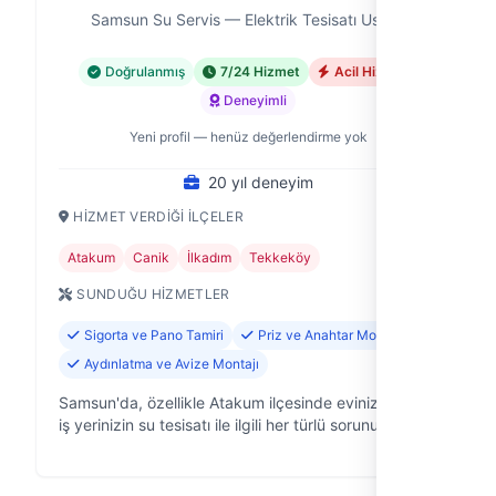
Samsun Su Servis — Elektrik Tesisatı Ustası
Doğrulanmış
7/24 Hizmet
Acil Hizmet
Deneyimli
Yeni profil — henüz değerlendirme yok
20 yıl deneyim
HIZMET VERDIĞI İLÇELER
Atakum
Canik
İlkadım
Tekkeköy
SUNDUĞU HIZMETLER
Sigorta ve Pano Tamiri
Priz ve Anahtar Montajı
Aydınlatma ve Avize Montajı
Samsun'da, özellikle Atakum ilçesinde evinizin veya
iş yerinizin su tesisatı ile ilgili her türlü sorunu
çözmek için Samsun Su Servis olarak buradayız. 20
yıllık saha deneyimiyle, …