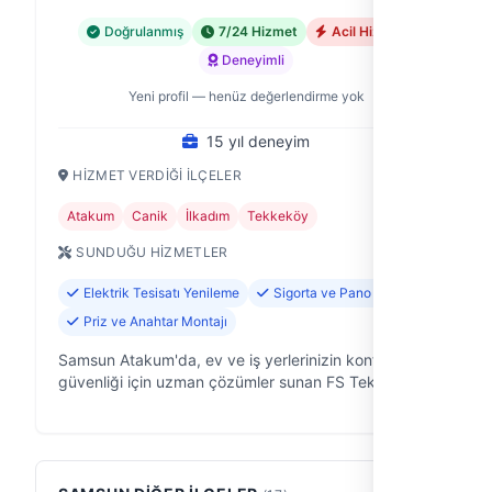
Doğrulanmış
7/24 Hizmet
Acil Hizmet
Deneyimli
Yeni profil — henüz değerlendirme yok
15 yıl deneyim
HIZMET VERDIĞI İLÇELER
Atakum
Canik
İlkadım
Tekkeköy
SUNDUĞU HIZMETLER
Elektrik Tesisatı Yenileme
Sigorta ve Pano Tamiri
Priz ve Anahtar Montajı
Samsun Atakum'da, ev ve iş yerlerinizin konforu ve
güvenliği için uzman çözümler sunan FS Teknik
Servis olarak, 15 yıldır ısı ve elektrik
sistemlerinizdeki sorunlara pratik ve güve…