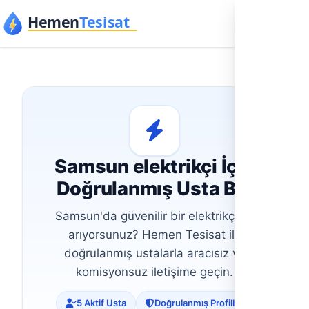
İçeriğe geç
Samsun elektrikçi İçin
Doğrulanmış Usta Bul
Samsun'da güvenilir bir elektrikçi mi
arıyorsunuz? Hemen Tesisat ile
doğrulanmış ustalarla aracısız ve
komisyonsuz iletişime geçin.
5 Aktif Usta
Doğrulanmış Profiller