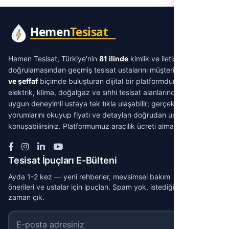
Hemen Tesisat, Türkiye'nin
81 ilinde
kimlik ve iletişim
doğrulamasından geçmiş tesisat ustalarını müşterilerle
aracısız
ve şeffaf
biçimde buluşturan dijital bir platformdur. Su tesisatı,
elektrik, klima, doğalgaz ve sıhhi tesisat alanlarında ihtiyacınıza
uygun deneyimli ustaya tek tıkla ulaşabilir; gerçek müşteri
yorumlarını okuyup fiyatı ve detayları doğrudan ustayla
konuşabilirsiniz. Platformumuz aracılık ücreti almaz.
Tesisat İpuçları E-Bülteni
Ayda 1-2 kez — yeni rehberler, mevsimsel bakım
önerileri ve ustalar için ipuçları. Spam yok, istediğin
zaman çık.
E-posta adresiniz