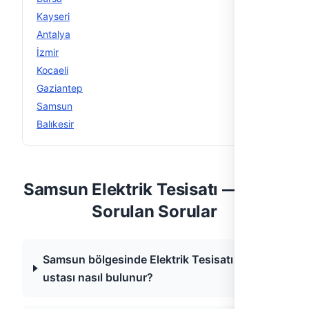
Kayseri
9
Antalya
8
İzmir
6
Kocaeli
6
Gaziantep
5
Samsun
5
Balıkesir
4
Samsun Elektrik Tesisatı — Sıkça
Sorulan Sorular
Samsun bölgesinde Elektrik Tesisatı
ustası nasıl bulunur?