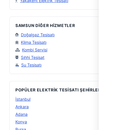
Yakakent Elektrik Tesisatı
SAMSUN DIĞER HIZMETLER
Doğalgaz Tesisatı
Klima Tesisatı
Kombi Servisi
Sıhhi Tesisat
Su Tesisatı
POPÜLER ELEKTRIK TESISATI ŞEHIRLERI
İstanbul
32
Ankara
14
Adana
10
Konya
10
Bursa
9