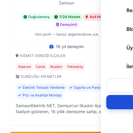
Samsun
Re
Doğrulanmış
7/24 Hizmet
Acil Hizmet
Deneyimli
Bl
Yeni profil — henüz değerlendirme yok
16 yıl deneyim
Üy
HIZMET VERDIĞI İLÇELER
İle
Atakum
Canik
İlkadım
Tekkeköy
SUNDUĞU HIZMETLER
Elektrik Tesisatı Yenileme
Sigorta ve Pano Tamiri
Priz ve Anahtar Montajı
SamsunElektrik.NET, Samsun'un İlkadım ilçesinde
faaliyet gösteren, 16 yıllık deneyime sahip, elektrik
işleri konusunda uzmanlaşmış bir ekibiz. Evinizdeki,
ofisinizdeki veya iş yeri…