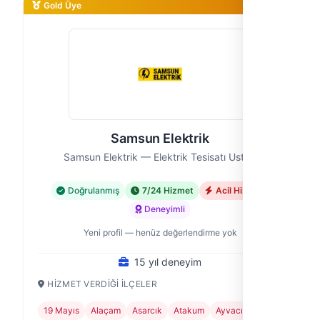
Gold Üye
Samsun Elektrik
Samsun Elektrik — Elektrik Tesisatı Ustası
Doğrulanmış
7/24 Hizmet
Acil Hizmet
Deneyimli
Yeni profil — henüz değerlendirme yok
15 yıl deneyim
HIZMET VERDIĞI İLÇELER
19 Mayıs
Alaçam
Asarcık
Atakum
Ayvacık
+12