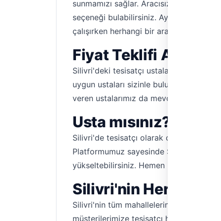
sunmamızı sağlar. Aracısız ve komisyonsu
seçeneği bulabilirsiniz. Ayrıca, ustaları
çalışırken herhangi bir aracı kurumla u
Fiyat Teklifi Almak
Silivri'deki tesisatçı ustalarımızdan fiy
uygun ustaları sizinle buluşturalım. Usta
veren ustalarımız da mevcuttur. Fiyatlar
Usta mısınız? Silivri
Silivri'de tesisatçı olarak çalışıyorsan
Platformumuz sayesinde Silivri ve çevresi
yükseltebilirsiniz. Hemen kaydolun, Silivr
Silivri'nin Her Köşes
Silivri'nin tüm mahallelerinde, Çarşı, De
müşterilerimize tesisatçı hizmeti sunmak