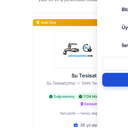
çözümler sunuyoruz. Su tesisat işi, uzmanlık ger
Bl
bir el işçi…
Gold Üye
Üy
İle
Su Tesisatçımız
Su Tesisatçımız — Sıhhi Tesisat Ustası, İsta
Doğrulanmış
7/24 Hizmet
Acil Hiz
Deneyimli
Yeni profil — henüz değerlendirme yok
36 yıl deneyim