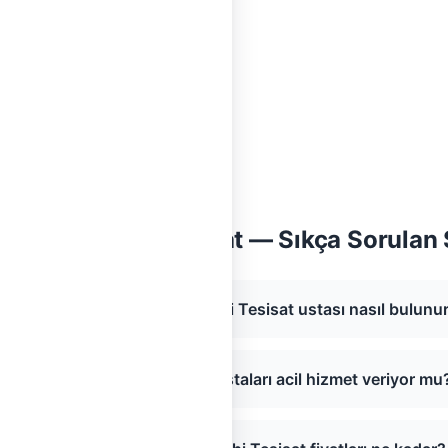
, İstanbul Sıhhi Tesisat — Sıkça Sorulan
ilivri, İstanbul bölgesinde Sıhhi Tesisat ustası nasıl bulunu
Silivri, İstanbul Sıhhi Tesisat ustaları acil hizmet veriyor mu