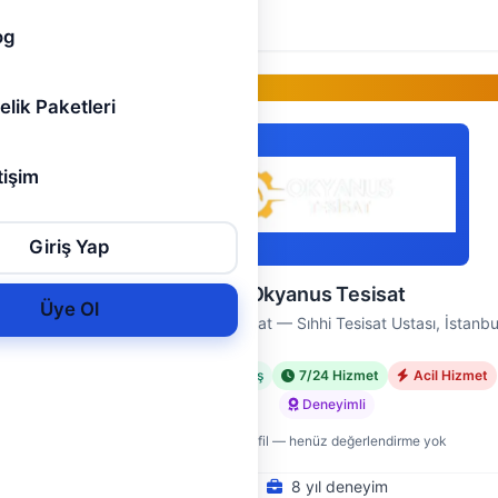
deneyimiyle, su kaça…
ektiren
og
Gold Üye
elik Paketleri
tişim
Giriş Yap
Okyanus Tesisat
Üye Ol
nbul
Okyanus Tesisat — Sıhhi Tesisat Ustası, İstanbu
met
Doğrulanmış
7/24 Hizmet
Acil Hizmet
Deneyimli
Yeni profil — henüz değerlendirme yok
8 yıl deneyim