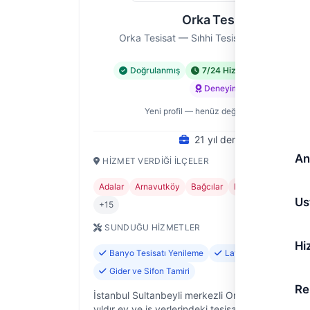
Orka Tesisat
Orka Tesisat — Sıhhi Tesisat Ustası, İstan
Doğrulanmış
7/24 Hizmet
Acil Hiz
Deneyimli
Yeni profil — henüz değerlendirme yok
21 yıl deneyim
An
HIZMET VERDIĞI İLÇELER
Adalar
Arnavutköy
Bağcılar
Bahçelievler
Beşi
Us
+15
SUNDUĞU HIZMETLER
Hi
Banyo Tesisatı Yenileme
Lavabo ve Evye Monta
Gider ve Sifon Tamiri
Re
İstanbul Sultanbeyli merkezli Orka Tesisat olara
yıldır ev ve iş yerlerindeki tesisat sorunlarına güv