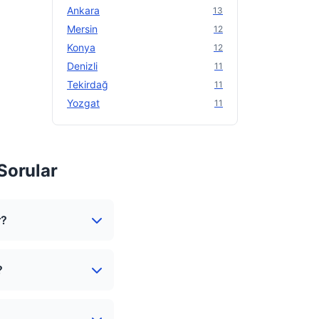
Ankara
13
Mersin
12
Konya
12
Denizli
11
Tekirdağ
11
Yozgat
11
 Sorular
r?
?