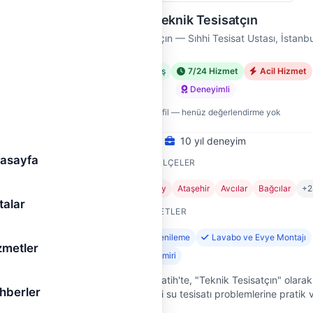
Teknik Tesisatçın
bul
Teknik Tesisatçın — Sıhhi Tesisat Ustası, İstanbu
met
Doğrulanmış
7/24 Hizmet
Acil Hizmet
Deneyimli
Yeni profil — henüz değerlendirme yok
10 yıl deneyim
asayfa
HIZMET VERDIĞI İLÇELER
ktaş
Adalar
Arnavutköy
Ataşehir
Avcılar
Bağcılar
+2
talar
SUNDUĞU HIZMETLER
Banyo Tesisatı Yenileme
Lavabo ve Evye Montajı
zmetler
jı
Gider ve Sifon Tamiri
İstanbul'un kalbi Fatih'te, "Teknik Tesisatçın" olarak
hberler
ve iş yerlerinizdeki su tesisatı problemlerine pratik 
k, 21
güvenilir çözümler sunuyoruz. 10 yıllık saha
enilir