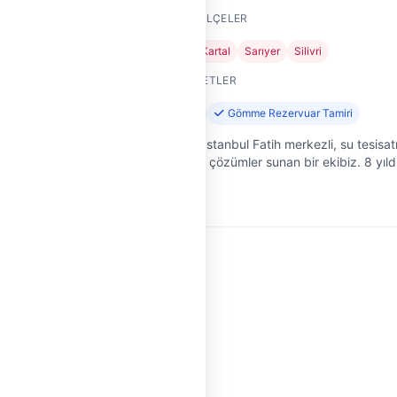
HIZMET VERDIĞI İLÇELER
+28
Beyoğlu
Fatih
Kartal
Sarıyer
Silivri
SUNDUĞU HIZMETLER
iri
Tıkanıklık Açma
Gömme Rezervuar Tamiri
Okyanus Tesisat, İstanbul Fatih merkezli, su tesisat
sorunlarına uzman çözümler sunan bir ekibiz. 8 yıld
tçımız"
saha deneyimimizle, ev ve iş yerlerinizdeki su
arına
tesisatıyla ilgili her tü…