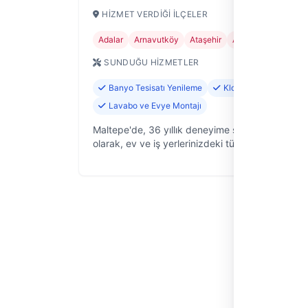
HIZMET VERDIĞI İLÇELER
Adalar
Arnavutköy
Ataşehir
Avcılar
Bağcılar
SUNDUĞU HIZMETLER
Banyo Tesisatı Yenileme
Klozet Montajı ve Tam
Lavabo ve Evye Montajı
Maltepe'de, 36 yıllık deneyime sahip "Su Tesisa
olarak, ev ve iş yerlerinizdeki tüm tesisat sorunl
çözüm sunuyoruz. İstanbul'un her yerine hızlı ve
güvenilir servis anl…