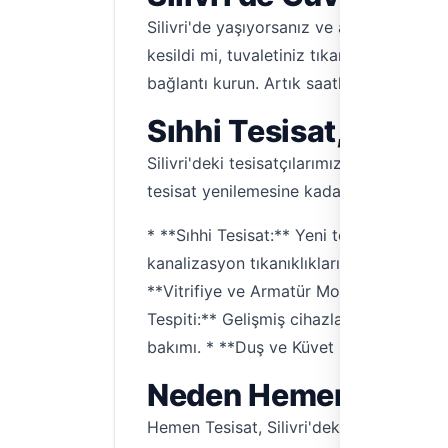
Silivri'de yaşıyorsanız ve acil bir tesis
kesildi mi, tuvaletiniz tıkanmış mı, yok
bağlantı kurun. Artık saatlerce telefon
Sıhhi Tesisat, Tıkan
Silivri'deki tesisatçılarımız, ev ve iş ye
tesisat yenilemesine kadar her türlü işi 
* **Sıhhi Tesisat:** Yeni tesisat kurul
kanalizasyon tıkanıklıklarının hızlı ve et
**Vitrifiye ve Armatür Montajı:** Klozet
Tespiti:** Gelişmiş cihazlarla su kaça
bakımı. * **Duş ve Küvet Montajı:** Duş
Neden Hemen Tesisat
Hemen Tesisat, Silivri'deki tesisatçı iht