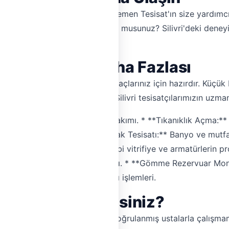
at sorunuyla karşı karşıyasınız, Hemen Tesisat'ın size yardım
sa yeni bir banyo yapmak istiyor musunuz? Silivri'deki deneyi
la arama yapmanıza gerek yok.
ıklık Açma ve Daha Fazlası
rlerinizdeki tüm sıhhi tesisat ihtiyaçlarınız için hazırdır. Küç
profesyonelce hallederler. İşte Silivri tesisatçılarımızın uzma
umu, mevcut tesisat onarımı ve bakımı. * **Tıkanıklık Açma:*
kili açılması. * **Banyo ve Mutfak Tesisatı:** Banyo ve mutfak 
, lavabo, duşakabin, batarya gibi vitrifiye ve armatürlerin 
ğının kaynağının tespiti ve onarımı. * **Gömme Rezervuar M
 ve küvet kurulumu ve bağlantı işlemleri.
'ı Tercih Etmelisiniz?
iyaçlarınız için doğru adrestir. Doğrulanmış ustalarla çalışmam