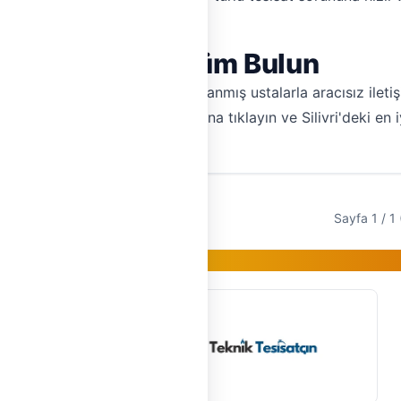
 Sorununuza Çözüm Bulun
men Tesisat'ı tercih edin. Doğrulanmış ustalarla aracısız iletiş
 Hemen şimdi teklif al butonuna tıklayın ve Silivri'deki en iyi
Sayfa 1 / 1 
Gold Üye