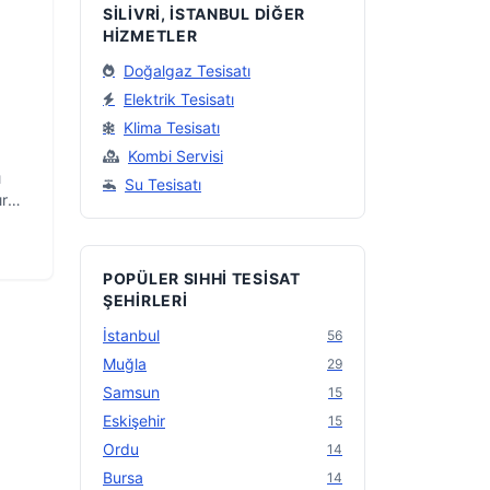
SILIVRI, İSTANBUL DIĞER
HIZMETLER
Doğalgaz Tesisatı
Elektrik Tesisatı
Klima Tesisatı
Kombi Servisi
ı
Su Tesisatı
ır
POPÜLER SIHHI TESISAT
ŞEHIRLERI
İstanbul
56
Muğla
29
Samsun
15
Eskişehir
15
Ordu
14
Bursa
14