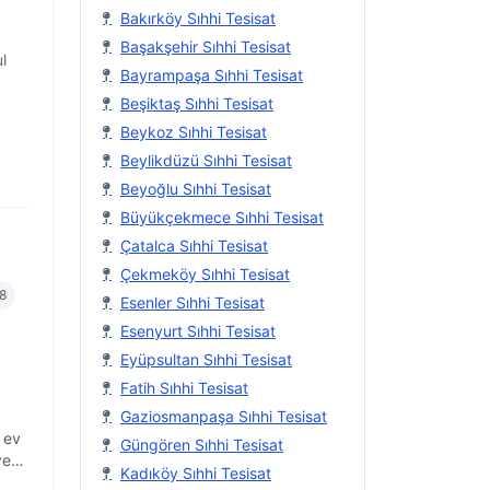
Bakırköy Sıhhi Tesisat
Başakşehir Sıhhi Tesisat
l
Bayrampaşa Sıhhi Tesisat
Beşiktaş Sıhhi Tesisat
Beykoz Sıhhi Tesisat
Beylikdüzü Sıhhi Tesisat
Beyoğlu Sıhhi Tesisat
Büyükçekmece Sıhhi Tesisat
Çatalca Sıhhi Tesisat
Çekmeköy Sıhhi Tesisat
8
Esenler Sıhhi Tesisat
Esenyurt Sıhhi Tesisat
Eyüpsultan Sıhhi Tesisat
Fatih Sıhhi Tesisat
Gaziosmanpaşa Sıhhi Tesisat
 ev
Güngören Sıhhi Tesisat
ve
Kadıköy Sıhhi Tesisat