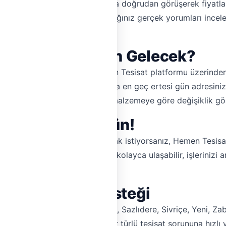
z iletişim sayesinde, ustalarla doğrudan görüşerek fiyatlar
mızın daha önceki işlerinden aldığınız gerçek yorumları incel
ğraşmanıza gerek kalmaz.
 ve Usta Ne Zaman Gelecek?
at teklifi almak çok kolay. Hemen Tesisat platformu üzerinden
, genellikle aynı gün içinde veya en geç ertesi gün adresiniz
, işin kapsamına ve kullanılan malzemeye göre değişiklik gös
'de İşinizi Büyütün!
ız ve daha fazla müşteriye ulaşmak istiyorsanız, Hemen Tesis
ndeki potansiyel müşterilere kolayca ulaşabilir, işlerinizi ar
i'deki tesisat işlerini kapın!
ine Tesisatçı Desteği
ğirmen, Gökyurt, Işıklar, Merkez, Sazlıdere, Sivriçe, Yeni, Za
tayız. Silivri'de yaşadığınız her türlü tesisat sorununa hızl