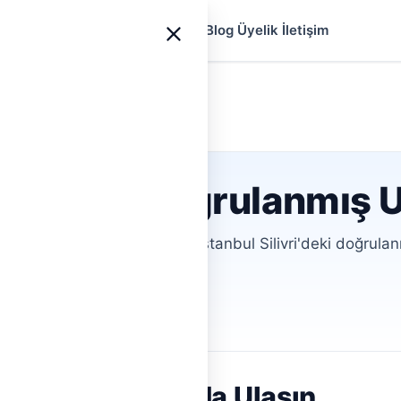
yfa
Ustalar
Hizmetler
Rehberler
Blog
Üyelik
İletişim
Silivri
satçı İçin Doğrulanmış 
rıyorsunuz? Hemen Tesisat ile İstanbul Silivri'deki doğrula
ofiller
Aracısız İletişim
Tesisatçıya Anında Ulaşın