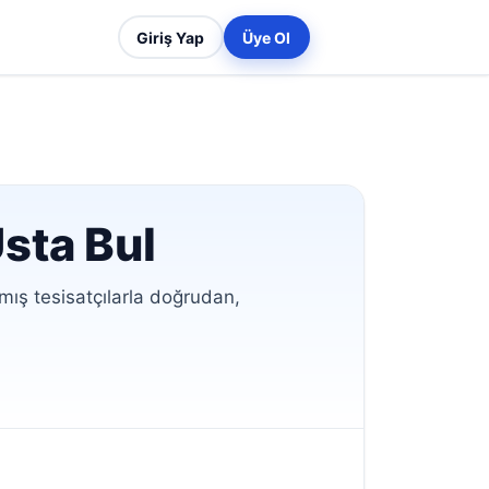
Giriş Yap
Üye Ol
Usta Bul
nmış tesisatçılarla doğrudan,