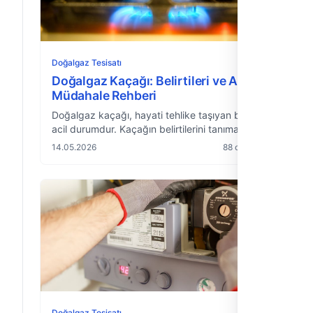
Doğalgaz Tesisatı
Doğalgaz Kaçağı: Belirtileri ve Acil
Müdahale Rehberi
Doğalgaz kaçağı, hayati tehlike taşıyan bir
acil durumdur. Kaçağın belirtilerini tanımak ve
doğru sırayla müdahale etmek hayat kurtarır.
14.05.2026
88 okuma
Kapsamlı güvenlik rehberi.
Doğalgaz Tesisatı