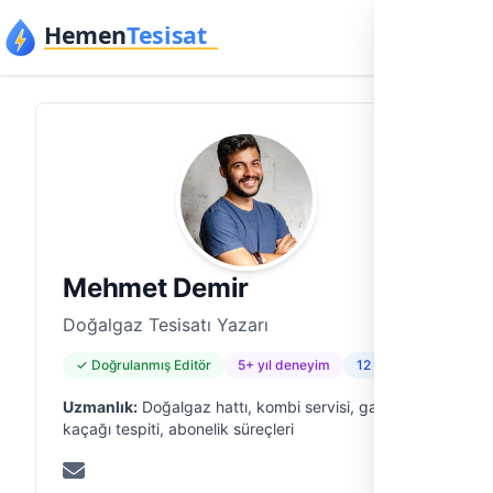
İçeriğe geç
Mehmet Demir
Doğalgaz Tesisatı Yazarı
✓ Doğrulanmış Editör
5+ yıl deneyim
12 yazı
Uzmanlık:
Doğalgaz hattı, kombi servisi, gaz
kaçağı tespiti, abonelik süreçleri