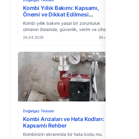
Kombi Yıllık Bakımı: Kapsamı,
Önemi ve Dikkat Edilmesi
Gerekenler
Kombi yıllık bakımı yasal bir zorunluluk
olmanın ötesinde, güvenlik, verim ve cihaz
ömrü için kritik bir gerekliliktir. Bakımın
24.04.2026
85 okuma
kapsamı ve doğru zamanlaması.
Doğalgaz Tesisatı
Kombi Arızaları ve Hata Kodları:
Kapsamlı Rehber
Kombinizin ekranında bir hata kodu mu