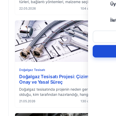
türleri, bağlantı yöntemleri, malzeme seçimini
Üy
etkileyen kriterler ve hangi noktada hangi
22.05.2026
104 okuma
borunun neden tercih edildiği hakkında
derinlemesine bir uzman bakışı.
İle
Doğalgaz Tesisatı
Doğalgaz Tesisatı Projesi: Çizim,
Onay ve Yasal Süreç
Doğalgaz tesisatında projenin neden gerekli
olduğu, kim tarafından hazırlandığı, hangi
belgeleri içerdiği, dağıtım şirketinde onay
21.05.2026
130 okuma
süreci, mevzuat ve tipik süre-maliyet
beklentilerine dair kapsamlı uzman yaklaşımı.