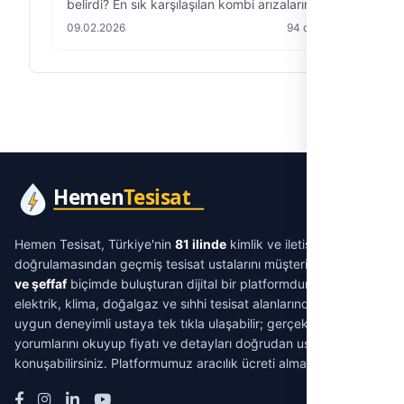
belirdi? En sık karşılaşılan kombi arızalarını,
hata kodlarının ne anlama geldiğini ve hangi
09.02.2026
94 okuma
durumda yetkili servis çağırmanız gerektiğini
açıklıyoruz.
Hemen Tesisat, Türkiye'nin
81 ilinde
kimlik ve iletişim
doğrulamasından geçmiş tesisat ustalarını müşterilerle
aracısız
ve şeffaf
biçimde buluşturan dijital bir platformdur. Su tesisatı,
elektrik, klima, doğalgaz ve sıhhi tesisat alanlarında ihtiyacınıza
uygun deneyimli ustaya tek tıkla ulaşabilir; gerçek müşteri
yorumlarını okuyup fiyatı ve detayları doğrudan ustayla
konuşabilirsiniz. Platformumuz aracılık ücreti almaz.