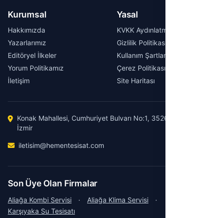
Kurumsal
Yasal
Hakkımızda
KVKK Aydınlatma Metni
Yazarlarımız
Gizlilik Politikası
Editöryel İlkeler
Kullanım Şartları
Yorum Politikamız
Çerez Politikası
İletişim
Site Haritası
Konak Mahallesi, Cumhuriyet Bulvarı No:1, 35260 Konak /
İzmir
iletisim@hementesisat.com
Son Üye Olan Firmalar
Aliağa Kombi Servisi
·
Aliağa Klima Servisi
·
Karşıyaka Su Tesisatı