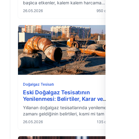
başlıca etkenler, kalem kalem harcama
yapıları, proje, işçilik, malzeme ve test
26.05.2026
950 okuma
masrafları; bütçe planlaması için ev
sahiplerine yönelik kapsamlı uzman rehberi.
Doğalgaz Tesisatı
Eski Doğalgaz Tesisatının
Yenilenmesi: Belirtiler, Karar ve
Süreç
Yıllanan doğalgaz tesisatlarında yenileme
zamanı geldiğinin belirtileri, kısmi mi tam mı
yenileme yapılacağı kararı, süreç ve tipik
26.05.2026
135 okuma
maliyet beklentilerine dair kapsamlı uzman
rehberi.