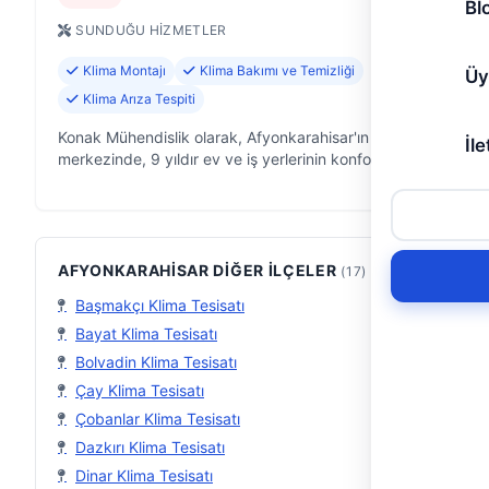
Bl
SUNDUĞU HIZMETLER
Klima Montajı
Klima Bakımı ve Temizliği
Üy
Klima Arıza Tespiti
Konak Mühendislik olarak, Afyonkarahisar'ın
İle
merkezinde, 9 yıldır ev ve iş yerlerinin konforunu
artırmaya odaklanmış bir iklimlendirme ve ısıtma
uzmanıyız. Klima sistemlerinden komb…
AFYONKARAHISAR DIĞER İLÇELER
(17)
Başmakçı Klima Tesisatı
Bayat Klima Tesisatı
Bolvadin Klima Tesisatı
Çay Klima Tesisatı
Çobanlar Klima Tesisatı
Dazkırı Klima Tesisatı
Dinar Klima Tesisatı