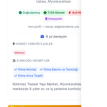
Ustası, Afyonkarahisar
Doğrulanmış
7/24 Hizmet
Acil Hizmet
Deneyimli
Yeni profil — henüz değerlendirme yok
9 yıl deneyim
HIZMET VERDIĞI İLÇELER
Merkez
SUNDUĞU HIZMETLER
Klima Montajı
Klima Bakımı ve Temizliği
Klima Arıza Tespiti
Korkmaz Tesisat Yapı Market, Afyonkarahisar
merkezde 9 yıldır ev ve iş yerlerine konforlu bir
yaşam alanı sunmak için çalışıyor. Klima, kombi,
petek gibi ısıtma ve soğutma sistemle…