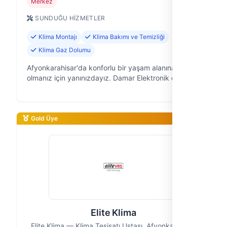
Merkez
SUNDUĞU HIZMETLER
Klima Montajı
Klima Bakımı ve Temizliği
Klima Gaz Dolumu
Afyonkarahisar'da konforlu bir yaşam alanına sahip
olmanız için yanınızdayız. Damar Elektronik olarak, 9
yıldır klima sistemleri konusunda uzmanlaşmış, saha
deneyimiyle güven inşa …
Gold Üye
Elite Klima
Elite Klima — Klima Tesisatı Ustası, Afyonkarahisar