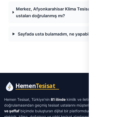
Merkez, Afyonkarahisar Klima Tesisatı
ustaları doğrulanmış mı?
Sayfada usta bulamadım, ne yapabilirim?
Hemen Tesisat, Türkiye'nin
81 ilinde
kimlik ve iletişim
doğrulamasından geçmiş tesisat ustalarını müşterilerle
aracısız
ve şeffaf
biçimde buluşturan dijital bir platformdur. Su tesisatı,
elektrik, klima, doğalgaz ve sıhhi tesisat alanlarında ihtiyacınıza