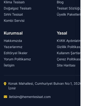
Klima Tesisatı
Blog
Doğalgaz Tesisatı
Tesisat Sözlüğü
Sıhhi Tesisat
Üyelik Paketleri
Kombi Servisi
Kurumsal
Yasal
Hakkımızda
KVKK Aydınlatma Metni
Yazarlarımız
Gizlilik Politikası
Editöryel İlkeler
Kullanım Şartları
Yorum Politikamız
Çerez Politikası
İletişim
Site Haritası
Konak Mahallesi, Cumhuriyet Bulvarı No:1, 35260 Konak /
İzmir
iletisim@hementesisat.com