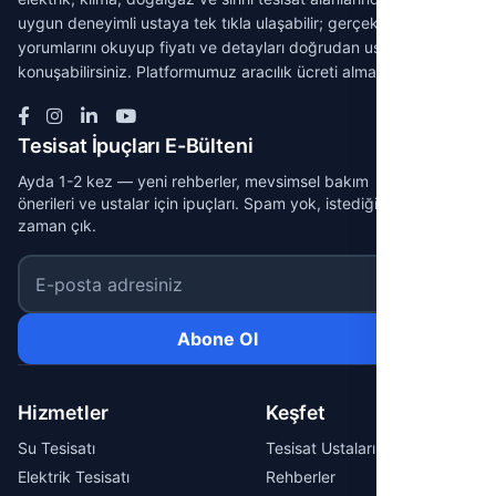
uygun deneyimli ustaya tek tıkla ulaşabilir; gerçek müşteri
yorumlarını okuyup fiyatı ve detayları doğrudan ustayla
konuşabilirsiniz. Platformumuz aracılık ücreti almaz.
Tesisat İpuçları E-Bülteni
Ayda 1-2 kez — yeni rehberler, mevsimsel bakım
önerileri ve ustalar için ipuçları. Spam yok, istediğin
zaman çık.
E-posta adresiniz
Abone Ol
Hizmetler
Keşfet
Su Tesisatı
Tesisat Ustaları
Elektrik Tesisatı
Rehberler