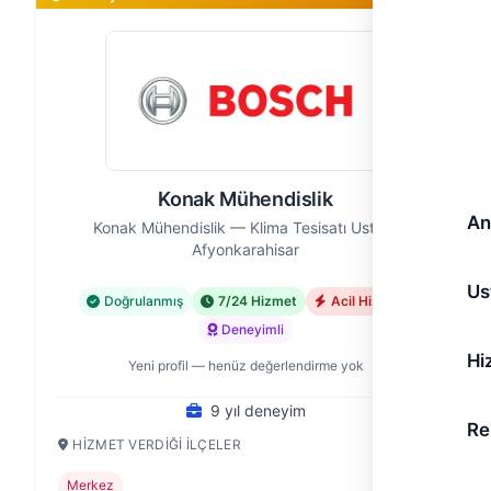
Konak Mühendislik
An
Konak Mühendislik — Klima Tesisatı Ustası,
Afyonkarahisar
Us
Doğrulanmış
7/24 Hizmet
Acil Hizmet
Deneyimli
Hi
Yeni profil — henüz değerlendirme yok
9 yıl deneyim
Re
HIZMET VERDIĞI İLÇELER
Merkez