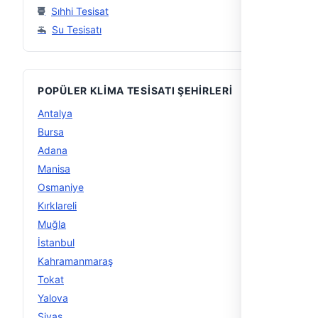
Sıhhi Tesisat
Su Tesisatı
POPÜLER KLIMA TESISATI ŞEHIRLERI
Antalya
11
Bursa
11
Adana
10
Manisa
9
Osmaniye
8
Kırklareli
7
Muğla
6
İstanbul
5
Kahramanmaraş
5
Tokat
5
Yalova
5
Sivas
5