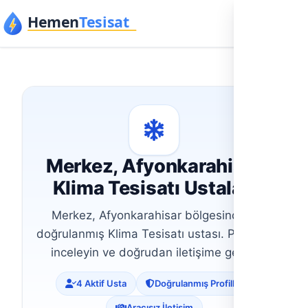
İçeriğe geç
Merkez, Afyonkarahisar
Klima Tesisatı Ustaları
Merkez, Afyonkarahisar bölgesinde 4
doğrulanmış Klima Tesisatı ustası. Profilleri
inceleyin ve doğrudan iletişime geçin.
4 Aktif Usta
Doğrulanmış Profiller
Aracısız İletişim