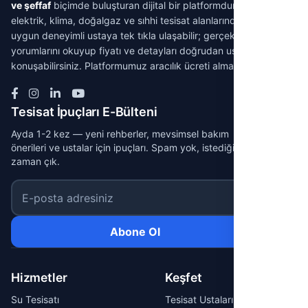
ve şeffaf
biçimde buluşturan dijital bir platformdur. Su tesisatı,
elektrik, klima, doğalgaz ve sıhhi tesisat alanlarında ihtiyacınıza
uygun deneyimli ustaya tek tıkla ulaşabilir; gerçek müşteri
yorumlarını okuyup fiyatı ve detayları doğrudan ustayla
konuşabilirsiniz. Platformumuz aracılık ücreti almaz.
Tesisat İpuçları E-Bülteni
Ayda 1-2 kez — yeni rehberler, mevsimsel bakım
önerileri ve ustalar için ipuçları. Spam yok, istediğin
zaman çık.
E-posta adresiniz
Abone Ol
Hizmetler
Keşfet
Su Tesisatı
Tesisat Ustaları