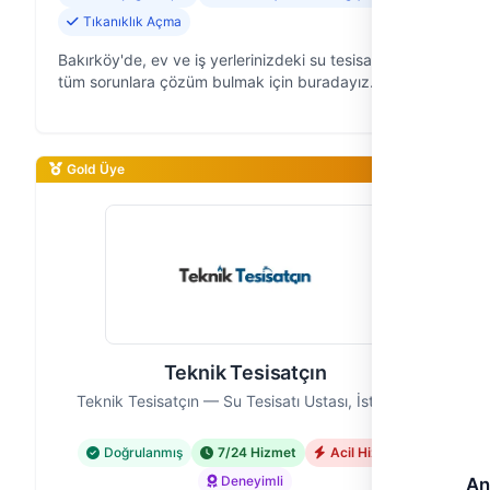
Tıkanıklık Açma
Bakırköy'de, ev ve iş yerlerinizdeki su tesisatıyla ilgili
tüm sorunlara çözüm bulmak için buradayız. "En
Yakın Tesisat" olarak, 8 yıldır İstanbul'un bu güzel
ilçesine profesyonel …
Gold Üye
Teknik Tesisatçın
Teknik Tesisatçın — Su Tesisatı Ustası, İstanbul
Doğrulanmış
7/24 Hizmet
Acil Hizmet
Deneyimli
An