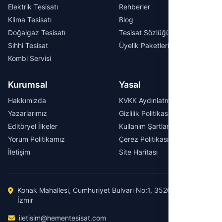
Elektrik Tesisatı
Rehberler
Klima Tesisatı
Blog
Doğalgaz Tesisatı
Tesisat Sözlüğü
Sıhhi Tesisat
Üyelik Paketleri
Kombi Servisi
Kurumsal
Yasal
Hakkımızda
KVKK Aydınlatma Metni
Yazarlarımız
Gizlilik Politikası
Editöryel İlkeler
Kullanım Şartları
Yorum Politikamız
Çerez Politikası
İletişim
Site Haritası
Konak Mahallesi, Cumhuriyet Bulvarı No:1, 35260 Konak /
İzmir
iletisim@hementesisat.com