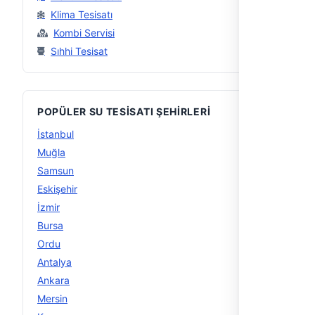
Klima Tesisatı
Kombi Servisi
Sıhhi Tesisat
POPÜLER SU TESISATI ŞEHIRLERI
İstanbul
56
Muğla
29
Samsun
16
Eskişehir
15
İzmir
15
Bursa
14
Ordu
14
Antalya
13
Ankara
12
Mersin
12