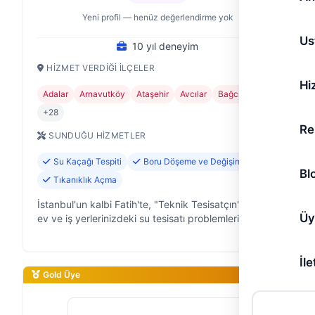
Yeni profil — henüz değerlendirme yok
Us
10 yıl deneyim
HIZMET VERDIĞI İLÇELER
Hi
Adalar
Arnavutköy
Ataşehir
Avcılar
Bağcılar
+28
Re
SUNDUĞU HIZMETLER
Su Kaçağı Tespiti
Boru Döşeme ve Değişimi
Bl
Tıkanıklık Açma
İstanbul'un kalbi Fatih'te, "Teknik Tesisatçın" olarak
Üy
ev ve iş yerlerinizdeki su tesisatı problemlerine
pratik ve güvenilir çözümler sunuyoruz. 10 yıllık
saha deneyimiyle, su kaça…
İle
Gold Üye