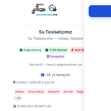
Su Tesisatçımız
Su Tesisatçımız — Ustası, İstanbul
Doğrulanmış
7/24 Hizmet
Acil Hizmet
Deneyimli
Yeni profil — henüz değerlendirme yok
36 yıl deneyim
HIZMET VERDIĞI İLÇELER
Adalar
Arnavutköy
Ataşehir
Avcılar
Bağcılar
+28
SUNDUĞU HIZMETLER