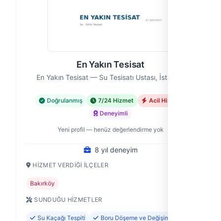
En Yakın Tesisat
En Yakın Tesisat — Su Tesisatı Ustası, İstanbul
Doğrulanmış
7/24 Hizmet
Acil Hizmet
Deneyimli
Yeni profil — henüz değerlendirme yok
8 yıl deneyim
HIZMET VERDIĞI İLÇELER
Bakırköy
SUNDUĞU HIZMETLER
Su Kaçağı Tespiti
Boru Döşeme ve Değişimi