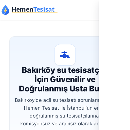
İçeriğe geç
Bakırköy su tesisatçısı
İçin Güvenilir ve
Doğrulanmış Usta Bulun
Bakırköy'de acil su tesisatı sorunlarınız için,
Hemen Tesisat ile İstanbul'un en iyi
doğrulanmış su tesisatçılarına,
komisyonsuz ve aracısız olarak anında