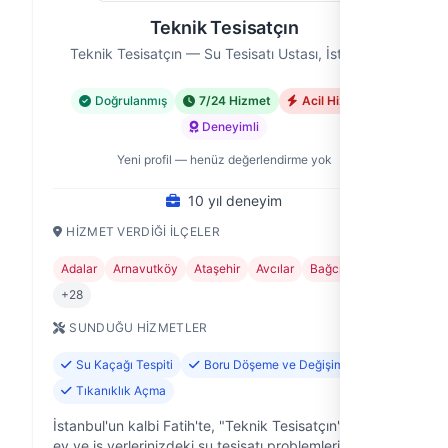
Teknik Tesisatçın
Teknik Tesisatçın — Su Tesisatı Ustası, İstanbul
Doğrulanmış
7/24 Hizmet
Acil Hizmet
Deneyimli
Yeni profil — henüz değerlendirme yok
10 yıl deneyim
HIZMET VERDIĞI İLÇELER
Adalar
Arnavutköy
Ataşehir
Avcılar
Bağcılar
+28
SUNDUĞU HIZMETLER
Su Kaçağı Tespiti
Boru Döşeme ve Değişimi
Tıkanıklık Açma
İstanbul'un kalbi Fatih'te, "Teknik Tesisatçın" olarak
ev ve iş yerlerinizdeki su tesisatı problemlerine