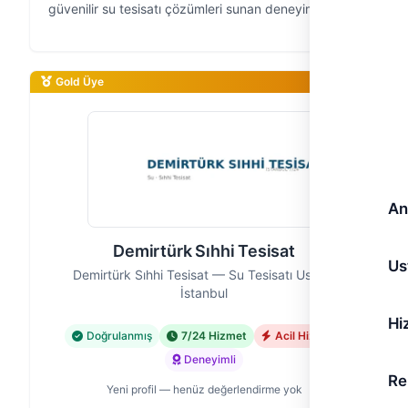
güvenilir su tesisatı çözümleri sunan deneyimli bir
ekibiz. Tesisatla ilgili her türlü sorununuzda, hızlı ve
kalıcı çözümlerl…
Gold Üye
An
Demirtürk Sıhhi Tesisat
Us
Demirtürk Sıhhi Tesisat — Su Tesisatı Ustası,
İstanbul
Hi
Doğrulanmış
7/24 Hizmet
Acil Hizmet
Deneyimli
Re
Yeni profil — henüz değerlendirme yok