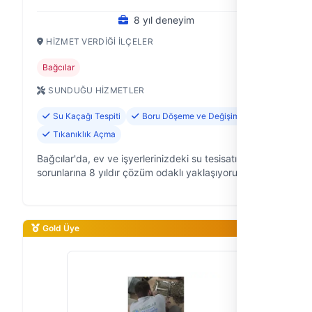
8 yıl deneyim
HIZMET VERDIĞI İLÇELER
Bağcılar
SUNDUĞU HIZMETLER
Su Kaçağı Tespiti
Boru Döşeme ve Değişimi
Tıkanıklık Açma
Bağcılar'da, ev ve işyerlerinizdeki su tesisatı
sorunlarına 8 yıldır çözüm odaklı yaklaşıyoruz. Prof
Tesisat olarak, su kaçaklarından tıkanıklıklara, yeni
tesisat kurulumundan mevc…
Gold Üye