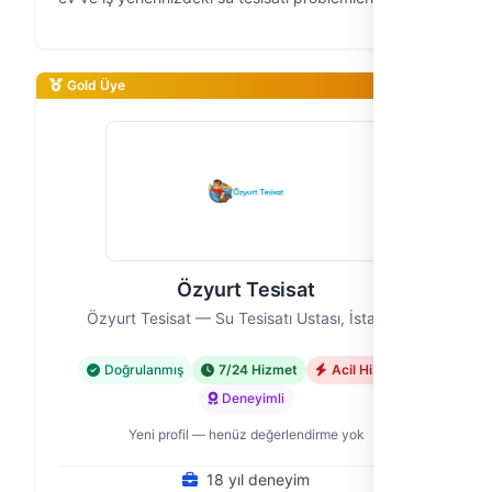
pratik ve güvenilir çözümler sunuyoruz. 10 yıllık
saha deneyimiyle, su kaça…
Gold Üye
Özyurt Tesisat
Özyurt Tesisat — Su Tesisatı Ustası, İstanbul
Doğrulanmış
7/24 Hizmet
Acil Hizmet
Deneyimli
Yeni profil — henüz değerlendirme yok
18 yıl deneyim