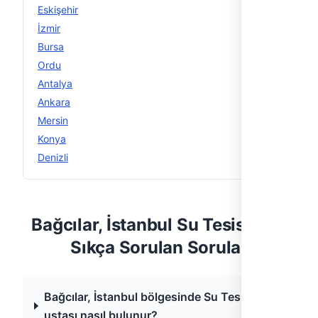
Eskişehir
15
İzmir
15
Bursa
14
Ordu
14
Antalya
13
Ankara
12
Mersin
12
Konya
12
Denizli
11
Bağcılar, İstanbul Su Tesisatı —
Sıkça Sorulan Sorular
Bağcılar, İstanbul bölgesinde Su Tesisatı
ustası nasıl bulunur?