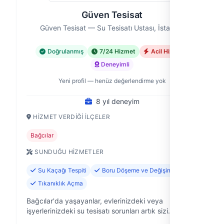
Güven Tesisat
Güven Tesisat — Su Tesisatı Ustası, İstanbul
Doğrulanmış
7/24 Hizmet
Acil Hizmet
Deneyimli
Yeni profil — henüz değerlendirme yok
8 yıl deneyim
HIZMET VERDIĞI İLÇELER
Bağcılar
SUNDUĞU HIZMETLER
Su Kaçağı Tespiti
Boru Döşeme ve Değişimi
Tıkanıklık Açma
Bağcılar'da yaşayanlar, evlerinizdeki veya
işyerlerinizdeki su tesisatı sorunları artık sizi
yormayacak. Güven Tesisat olarak, 8 yıldır