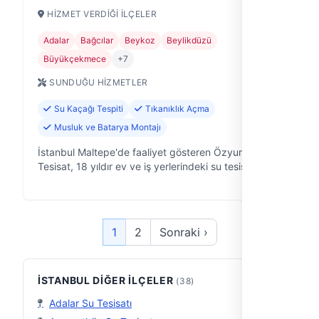
HIZMET VERDIĞI İLÇELER
Adalar
Bağcılar
Beykoz
Beylikdüzü
Büyükçekmece
+7
SUNDUĞU HIZMETLER
Su Kaçağı Tespiti
Tıkanıklık Açma
Musluk ve Batarya Montajı
İstanbul Maltepe'de faaliyet gösteren Özyurt
Tesisat, 18 yıldır ev ve iş yerlerindeki su tesisatı
problemlerine çözüm odaklı yaklaşıyor. Musluktan
kombiye, banyodan mutfağa kadar t…
1
2
Sonraki ›
İSTANBUL DIĞER İLÇELER
(38)
Adalar Su Tesisatı