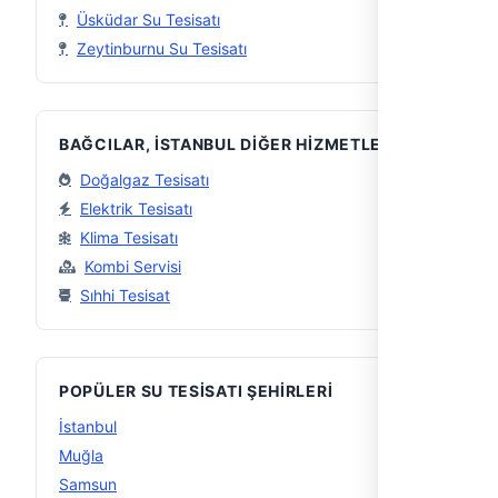
Üsküdar Su Tesisatı
Zeytinburnu Su Tesisatı
BAĞCILAR, İSTANBUL DIĞER HIZMETLER
Doğalgaz Tesisatı
Elektrik Tesisatı
Klima Tesisatı
Kombi Servisi
Sıhhi Tesisat
POPÜLER SU TESISATI ŞEHIRLERI
İstanbul
56
Muğla
29
Samsun
16