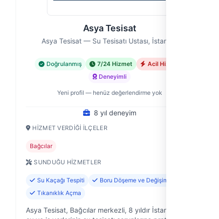
Asya Tesisat
Asya Tesisat — Su Tesisatı Ustası, İstanbul
Doğrulanmış
7/24 Hizmet
Acil Hizmet
Deneyimli
Yeni profil — henüz değerlendirme yok
8 yıl deneyim
HIZMET VERDIĞI İLÇELER
Bağcılar
SUNDUĞU HIZMETLER
Su Kaçağı Tespiti
Boru Döşeme ve Değişimi
Tıkanıklık Açma
Asya Tesisat, Bağcılar merkezli, 8 yıldır İstanbul'daki