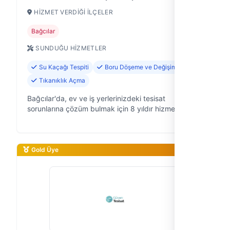
HIZMET VERDIĞI İLÇELER
Bağcılar
SUNDUĞU HIZMETLER
Su Kaçağı Tespiti
Boru Döşeme ve Değişimi
Tıkanıklık Açma
Bağcılar'da, ev ve iş yerlerinizdeki tesisat
sorunlarına çözüm bulmak için 8 yıldır hizmet
veriyoruz. Filtes Tesisat olarak, su tesisatıyla ilgili her
türlü arızayı gidermek, yeni …
Gold Üye