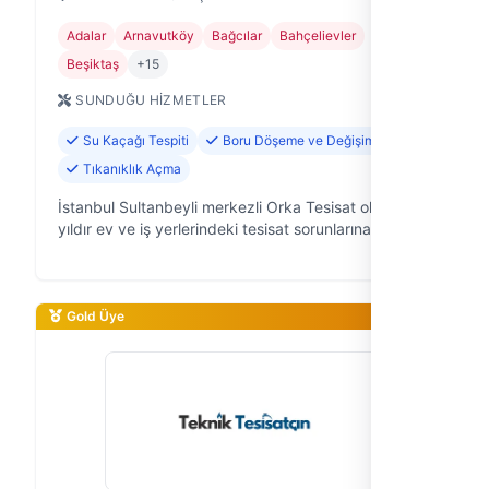
Adalar
Arnavutköy
Bağcılar
Bahçelievler
Beşiktaş
+15
SUNDUĞU HIZMETLER
Su Kaçağı Tespiti
Boru Döşeme ve Değişimi
Tıkanıklık Açma
İstanbul Sultanbeyli merkezli Orka Tesisat olarak, 21
yıldır ev ve iş yerlerindeki tesisat sorunlarına
güvenilir çözümler sunuyoruz. Su tesisat işi,
uzmanlık gerektiren bir el işçi…
Gold Üye