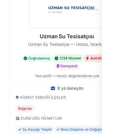
Uzman Su Tesisatçısı
Uzman Su Tesisatçısı — Ustası, İstanbul
Doğrulanmış
7/24 Hizmet
Acil Hizmet
Deneyimli
Yeni profil — henüz değerlendirme yok
8 yıl deneyim
HIZMET VERDIĞI İLÇELER
Bağcılar
SUNDUĞU HIZMETLER
Su Kaçağı Tespiti
Boru Döşeme ve Değişimi