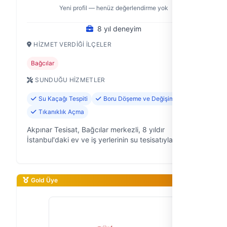
Yeni profil — henüz değerlendirme yok
8 yıl deneyim
HIZMET VERDIĞI İLÇELER
Bağcılar
SUNDUĞU HIZMETLER
Su Kaçağı Tespiti
Boru Döşeme ve Değişimi
Tıkanıklık Açma
Akpınar Tesisat, Bağcılar merkezli, 8 yıldır
İstanbul'daki ev ve iş yerlerinin su tesisatıyla ilgili
sorunlarına pratik çözümler sunan bir tesisat
firmasıdır. Evinizin musluğundan …
Gold Üye