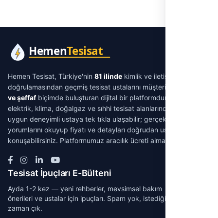
Hemen Tesisat, Türkiye'nin
81 ilinde
kimlik ve iletişim
doğrulamasından geçmiş tesisat ustalarını müşterilerle
aracısız
ve şeffaf
biçimde buluşturan dijital bir platformdur. Su tesisatı,
elektrik, klima, doğalgaz ve sıhhi tesisat alanlarında ihtiyacınıza
uygun deneyimli ustaya tek tıkla ulaşabilir; gerçek müşteri
yorumlarını okuyup fiyatı ve detayları doğrudan ustayla
konuşabilirsiniz. Platformumuz aracılık ücreti almaz.
Tesisat İpuçları E-Bülteni
Ayda 1-2 kez — yeni rehberler, mevsimsel bakım
önerileri ve ustalar için ipuçları. Spam yok, istediğin
zaman çık.