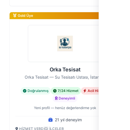
İstanbul'un Bağcılar ilçesine profesyonel su…
Gold Üye
Orka Tesisat
Orka Tesisat — Su Tesisatı Ustası, İstanbul
Doğrulanmış
7/24 Hizmet
Acil Hizmet
Deneyimli
Yeni profil — henüz değerlendirme yok
21 yıl deneyim
HIZMET VERDIĞI İLÇELER