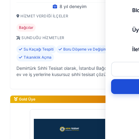
8 yıl deneyim
Bl
HIZMET VERDIĞI İLÇELER
Bağcılar
Üy
SUNDUĞU HIZMETLER
İle
Su Kaçağı Tespiti
Boru Döşeme ve Değişimi
Tıkanıklık Açma
Demirtürk Sıhhi Tesisat olarak, İstanbul Bağcılar'da
ev ve iş yerlerine kusursuz sıhhi tesisat çözümleri
sunan, 8 yıllık saha deneyimine sahip bir ekibiz. Su
tesisatıyla ilgili her…
Gold Üye