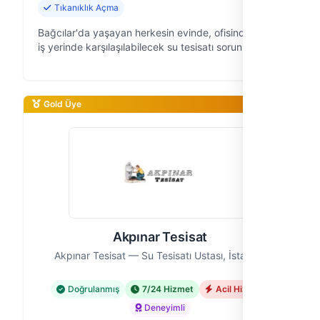
Tıkanıklık Açma
Bağcılar'da yaşayan herkesin evinde, ofisinde veya
iş yerinde karşılaşılabilecek su tesisatı sorunlarına
hızlı ve kalıcı çözümler sunan "Uzman Su
Tesisatçısı" olarak, 8 yıldır saha…
Gold Üye
Akpınar Tesisat
Akpınar Tesisat — Su Tesisatı Ustası, İstanbul
Doğrulanmış
7/24 Hizmet
Acil Hizmet
Deneyimli