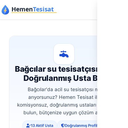
İçeriğe geç
Bağcılar su tesisatçısı İçin
Doğrulanmış Usta Bul
Bağcılar'da acil su tesisatçısı mı
arıyorsunuz? Hemen Tesisat ile
komisyonsuz, doğrulanmış ustaları direkt
bulun, bütçenize uygun çözüm alın.
13 Aktif Usta
Doğrulanmış Profiller