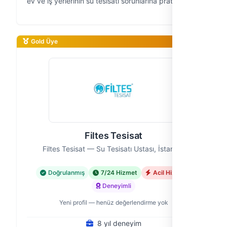
ev ve iş yerlerinin su tesisatı sorunlarına pratik ve
güvenilir çözümler sunan bir ekibiz. Acil durumlarda
dahi yanınızda ol…
Gold Üye
Filtes Tesisat
Filtes Tesisat — Su Tesisatı Ustası, İstanbul
Doğrulanmış
7/24 Hizmet
Acil Hizmet
Deneyimli
Yeni profil — henüz değerlendirme yok
8 yıl deneyim