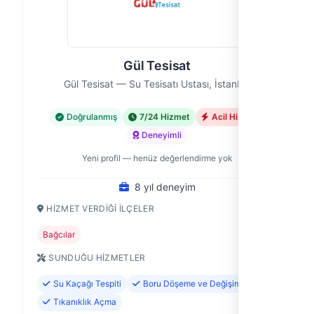
Gül Tesisat
Gül Tesisat — Su Tesisatı Ustası, İstanbul
Doğrulanmış
7/24 Hizmet
Acil Hizmet
Deneyimli
Yeni profil — henüz değerlendirme yok
8 yıl deneyim
HIZMET VERDIĞI İLÇELER
Bağcılar
SUNDUĞU HIZMETLER
Su Kaçağı Tespiti
Boru Döşeme ve Değişimi
Tıkanıklık Açma