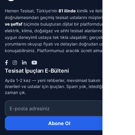
Hemen Tesisat, Türkiye'nin
81 ilinde
kimlik ve iletişim
doğrulamasından geçmiş tesisat ustalarını müşterilerle
aracısız
ve şeffaf
biçimde buluşturan dijital bir platformdur. Su tesisatı,
elektrik, klima, doğalgaz ve sıhhi tesisat alanlarında ihtiyacınıza
uygun deneyimli ustaya tek tıkla ulaşabilir; gerçek müşteri
yorumlarını okuyup fiyatı ve detayları doğrudan ustayla
konuşabilirsiniz. Platformumuz aracılık ücreti almaz.
Tesisat İpuçları E-Bülteni
Ayda 1-2 kez — yeni rehberler, mevsimsel bakım
önerileri ve ustalar için ipuçları. Spam yok, istediğin
zaman çık.
E-posta adresiniz
Abone Ol