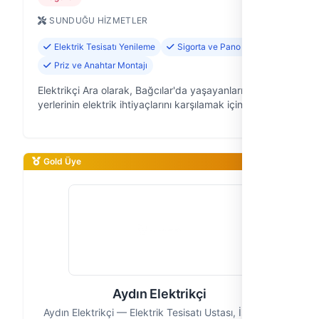
SUNDUĞU HIZMETLER
Elektrik Tesisatı Yenileme
Sigorta ve Pano Tamiri
Priz ve Anahtar Montajı
Elektrikçi Ara olarak, Bağcılar'da yaşayanların ve iş
yerlerinin elektrik ihtiyaçlarını karşılamak için
buradayız. 10 yıllık saha deneyimimizle güvenilir ve
hızlı çözümler sunan bi…
Gold Üye
Aydın Elektrikçi
Aydın Elektrikçi — Elektrik Tesisatı Ustası, İstanbul