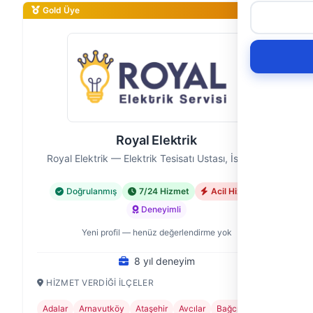
Gold Üye
Royal Elektrik
Royal Elektrik — Elektrik Tesisatı Ustası, İstanbul
Doğrulanmış
7/24 Hizmet
Acil Hizmet
Deneyimli
Yeni profil — henüz değerlendirme yok
8 yıl deneyim
HIZMET VERDIĞI İLÇELER
Adalar
Arnavutköy
Ataşehir
Avcılar
Bağcılar