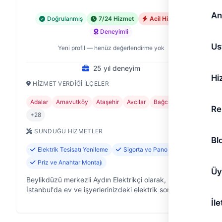
An
Doğrulanmış
7/24 Hizmet
Acil Hizmet
Deneyimli
Us
Yeni profil — henüz değerlendirme yok
25 yıl deneyim
Hi
HIZMET VERDIĞI İLÇELER
Adalar
Arnavutköy
Ataşehir
Avcılar
Bağcılar
Re
+28
SUNDUĞU HIZMETLER
Bl
Elektrik Tesisatı Yenileme
Sigorta ve Pano Tamiri
Priz ve Anahtar Montajı
Üy
Beylikdüzü merkezli Aydın Elektrikçi olarak,
İstanbul'da ev ve işyerlerinizdeki elektrik sorunlarına
25 yıllık deneyimle çözüm sunuyoruz. Elektrik
İle
tesisatınızın güvenliği, konforu …