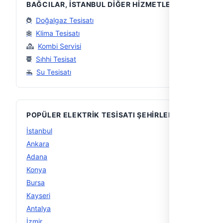
BAĞCILAR, İSTANBUL DIĞER HIZMETLER
Doğalgaz Tesisatı
Klima Tesisatı
Kombi Servisi
Sıhhi Tesisat
Su Tesisatı
POPÜLER ELEKTRIK TESISATI ŞEHIRLERI
İstanbul
32
Ankara
14
Adana
10
Konya
10
Bursa
9
Kayseri
9
Antalya
8
İzmir
6