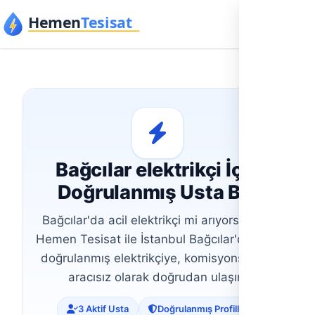
İçeriğe geç
Bağcılar elektrikçi İçin
Doğrulanmış Usta Bul
Bağcılar'da acil elektrikçi mi arıyorsunuz?
Hemen Tesisat ile İstanbul Bağcılar'daki 32
doğrulanmış elektrikçiye, komisyonsuz ve
aracısız olarak doğrudan ulaşın.
3 Aktif Usta
Doğrulanmış Profiller