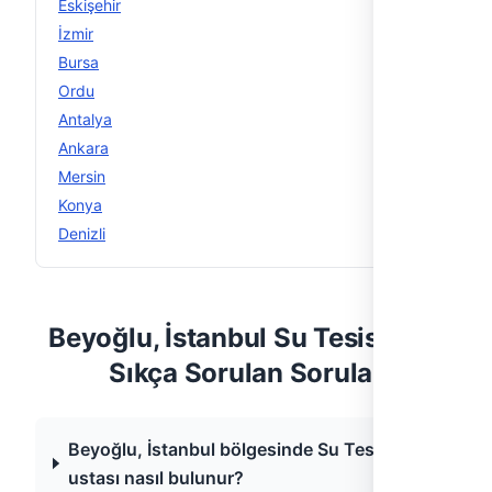
Eskişehir
15
İzmir
15
Bursa
14
Ordu
14
Antalya
13
Ankara
12
Mersin
12
Konya
12
Denizli
11
Beyoğlu, İstanbul Su Tesisatı —
Sıkça Sorulan Sorular
Beyoğlu, İstanbul bölgesinde Su Tesisatı
ustası nasıl bulunur?