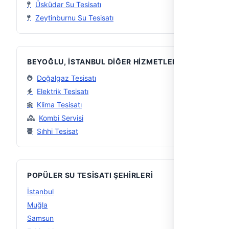
Üsküdar Su Tesisatı
Zeytinburnu Su Tesisatı
BEYOĞLU, İSTANBUL DIĞER HIZMETLER
Doğalgaz Tesisatı
Elektrik Tesisatı
Klima Tesisatı
Kombi Servisi
Sıhhi Tesisat
POPÜLER SU TESISATI ŞEHIRLERI
İstanbul
56
Muğla
29
Samsun
16