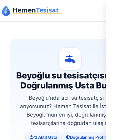
İçeriğe geç
Beyoğlu su tesisatçısı İçin
Doğrulanmış Usta Bulun
Beyoğlu'nda acil su tesisatçısı mı
arıyorsunuz? Hemen Tesisat ile İstanbul
Beyoğlu'nun en iyi, doğrulanmış su
tesisatçılarına doğrudan ulaşın.
3 Aktif Usta
Doğrulanmış Profiller