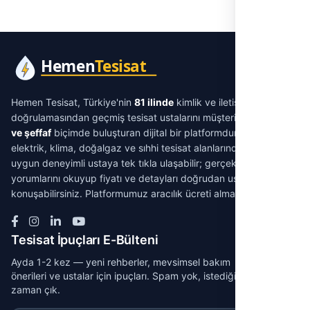
Hemen Tesisat, Türkiye'nin
81 ilinde
kimlik ve iletişim
doğrulamasından geçmiş tesisat ustalarını müşterilerle
aracısız
ve şeffaf
biçimde buluşturan dijital bir platformdur. Su tesisatı,
elektrik, klima, doğalgaz ve sıhhi tesisat alanlarında ihtiyacınıza
uygun deneyimli ustaya tek tıkla ulaşabilir; gerçek müşteri
yorumlarını okuyup fiyatı ve detayları doğrudan ustayla
konuşabilirsiniz. Platformumuz aracılık ücreti almaz.
Tesisat İpuçları E-Bülteni
Ayda 1-2 kez — yeni rehberler, mevsimsel bakım
önerileri ve ustalar için ipuçları. Spam yok, istediğin
zaman çık.