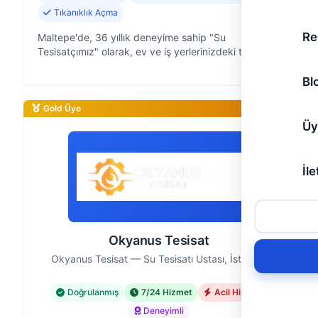
Tıkanıklık Açma
Re
Maltepe'de, 36 yıllık deneyime sahip "Su
Tesisatçımız" olarak, ev ve iş yerlerinizdeki tüm
tesisat sorunlarına çözüm sunuyoruz. İstanbul'un her
yerine hızlı ve güvenilir servis anl…
Bl
Gold Üye
Üy
İle
Okyanus Tesisat
Okyanus Tesisat — Su Tesisatı Ustası, İstanbul
Doğrulanmış
7/24 Hizmet
Acil Hizmet
Deneyimli