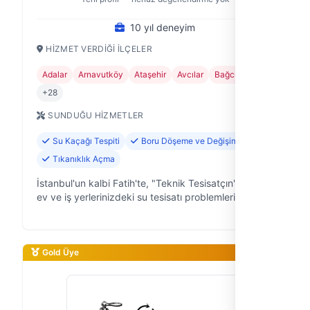
10 yıl deneyim
HIZMET VERDIĞI İLÇELER
Adalar
Arnavutköy
Ataşehir
Avcılar
Bağcılar
+28
SUNDUĞU HIZMETLER
Su Kaçağı Tespiti
Boru Döşeme ve Değişimi
Tıkanıklık Açma
İstanbul'un kalbi Fatih'te, "Teknik Tesisatçın" olarak
ev ve iş yerlerinizdeki su tesisatı problemlerine
pratik ve güvenilir çözümler sunuyoruz. 10 yıllık
saha deneyimiyle, su kaça…
Gold Üye