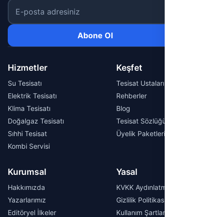
E-posta adresiniz
Abone Ol
Hizmetler
Keşfet
Su Tesisatı
Tesisat Ustaları
Elektrik Tesisatı
Rehberler
Klima Tesisatı
Blog
Doğalgaz Tesisatı
Tesisat Sözlüğü
Sıhhi Tesisat
Üyelik Paketleri
Kombi Servisi
Kurumsal
Yasal
Hakkımızda
KVKK Aydınlatma Metni
Yazarlarımız
Gizlilik Politikası
Editöryel İlkeler
Kullanım Şartları