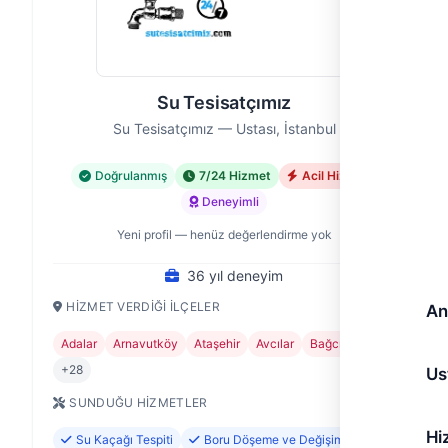
Su Tesisatçımız
Su Tesisatçımız — Ustası, İstanbul
Doğrulanmış
7/24 Hizmet
Acil Hizmet
Deneyimli
Yeni profil — henüz değerlendirme yok
36 yıl deneyim
HIZMET VERDIĞI İLÇELER
An
Adalar
Arnavutköy
Ataşehir
Avcılar
Bağcılar
+28
Us
SUNDUĞU HIZMETLER
Hi
Su Kaçağı Tespiti
Boru Döşeme ve Değişimi