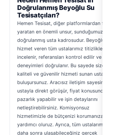
Neden Hemen Tesisat'ın
Doğrulanmış Beyoğlu Su
Tesisatçıları?
Hemen Tesisat, diğer platformlardan farkını
yaratan en önemli unsur, sunduğumuz
doğrulanmış usta kadrosudur. Beyoğlu'nda
hizmet veren tüm ustalarımız titizlikle
incelenir, referansları kontrol edilir ve
deneyimleri doğrulanır. Bu sayede size en
kaliteli ve güvenilir hizmeti sunan ustalarla
buluşursunuz. Aracısız iletişim sayesinde
ustayla direkt görüşür, fiyat konusunda
pazarlık yapabilir ve işin detaylarını
netleştirebilirsiniz. Komisyonsuz
hizmetimizle de bütçenizi korumanıza
yardımcı oluruz. Ayrıca, tüm ustalarımızın
daha sonra ulaşabileceğiniz gerçek