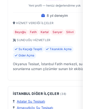
Yeni profil — henüz değerlendirme yok
8 yıl deneyim
HIZMET VERDIĞI İLÇELER
Beyoğlu
Fatih
Kartal
Sarıyer
Silivri
SUNDUĞU HIZMETLER
Su Kaçağı Tespiti
Tıkanıklık Açma
Gider Açma
Okyanus Tesisat, İstanbul Fatih merkezli, su tesisatı
sorunlarına uzman çözümler sunan bir ekibiz. 8 yıldır
saha deneyimimizle, ev ve iş yerlerinizdeki su
tesisatıyla ilgili her tü…
İSTANBUL DIĞER İLÇELER
(38)
Adalar Su Tesisatı
Arnavutköy Su Tesisatı