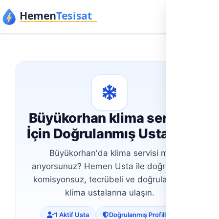
İçeriğe geç
Büyükorhan klima servisi
İçin Doğrulanmış Usta Bul
Büyükorhan'da klima servisi mi
arıyorsunuz? Hemen Usta ile doğrudan,
komisyonsuz, tecrübeli ve doğrulanmış
klima ustalarına ulaşın.
1 Aktif Usta
Doğrulanmış Profiller