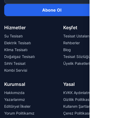
Abone Ol
Hizmetler
Keşfet
Su Tesisatı
Tesisat Ustaları
Elektrik Tesisatı
Rehberler
Klima Tesisatı
Blog
Doğalgaz Tesisatı
Tesisat Sözlüğü
Sıhhi Tesisat
Üyelik Paketleri
Kombi Servisi
Kurumsal
Yasal
Hakkımızda
KVKK Aydınlatma Metni
Yazarlarımız
Gizlilik Politikası
Editöryel İlkeler
Kullanım Şartları
Yorum Politikamız
Çerez Politikası