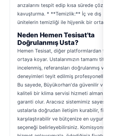
arızalarını tespit edip kısa sürede çözüme
kavuşturma. * **Temizlik:** İç ve dış
ünitelerin temizliği ile hijyenik bir ortam.
Neden Hemen Tesisat'ta
Doğrulanmış Usta?
Hemen Tesisat, diğer platformlardan farkını
ortaya koyar. Ustalarımızın tamamı titizlikle
incelenmiş, referansları doğrulanmış ve
deneyimleri teyit edilmiş profesyonellerdir.
Bu sayede, Büyükorhan'da güvenilir ve
kaliteli bir klima servisi hizmeti almanız
garanti olur. Aracısız sistemimiz sayesinde,
ustalarla doğrudan iletişim kurabilir, fiyatları
karşılaştırabilir ve bütçenize en uygun
seçeneği belirleyebilirsiniz. Komisyonsuz
hizmet anlayışımızla, ödediğiniz fiyatın