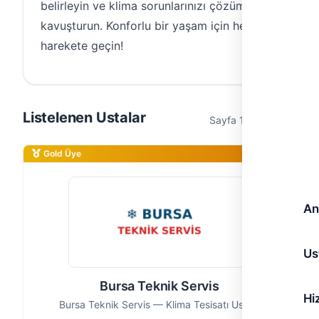
belirleyin ve klima sorunlarınızı çözüme
kavuşturun. Konforlu bir yaşam için hemen
harekete geçin!
Listelenen Ustalar
Sayfa 1 / 1 (1 usta)
Gold Üye
An
Us
Bursa Teknik Servis
Hi
Bursa Teknik Servis — Klima Tesisatı Ustası