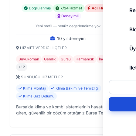
Doğrulanmış
7/24 Hizmet
Acil Hizmet
Re
Deneyimli
Yeni profil — henüz değerlendirme yok
Bl
10 yıl deneyim
HIZMET VERDIĞI İLÇELER
Üy
Büyükorhan
Gemlik
Gürsu
Harmancık
İnegöl
+12
İle
SUNDUĞU HIZMETLER
Klima Montajı
Klima Bakımı ve Temizliği
Klima Gaz Dolumu
Bursa'da klima ve kombi sistemlerinin hayatına
giren, güvenilir bir çözüm ortağınız Bursa Teknik
Servis. Nilüfer merkezli faaliyet gösteriyoruz ve 10
yıldır Bursa'nın farklı noktal…