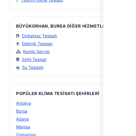
BÜYÜKORHAN, BURSA DIĞER HIZMETLER
Doğalgaz Tesisatı
Elektrik Tesisatı
Kombi Servisi
Sıhhi Tesisat
Su Tesisatı
POPÜLER KLIMA TESISATI ŞEHIRLERI
Antalya
11
Bursa
11
Adana
10
Manisa
9
Osmaniye
8