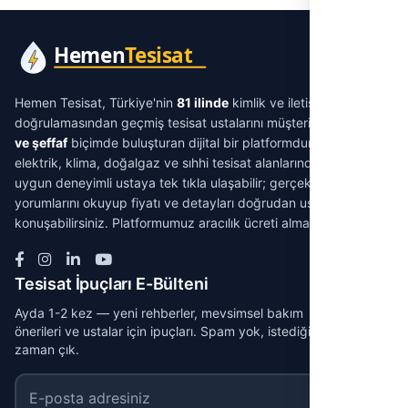
Hemen Tesisat, Türkiye'nin
81 ilinde
kimlik ve iletişim
doğrulamasından geçmiş tesisat ustalarını müşterilerle
aracısız
ve şeffaf
biçimde buluşturan dijital bir platformdur. Su tesisatı,
elektrik, klima, doğalgaz ve sıhhi tesisat alanlarında ihtiyacınıza
uygun deneyimli ustaya tek tıkla ulaşabilir; gerçek müşteri
yorumlarını okuyup fiyatı ve detayları doğrudan ustayla
konuşabilirsiniz. Platformumuz aracılık ücreti almaz.
Tesisat İpuçları E-Bülteni
Ayda 1-2 kez — yeni rehberler, mevsimsel bakım
önerileri ve ustalar için ipuçları. Spam yok, istediğin
zaman çık.
E-posta adresiniz