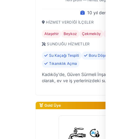
10 yıl deneyim
HIZMET VERDIĞI İLÇELER
Ataşehir
Beykoz
Çekmeköy
Kadıköy
Kartal
SUNDUĞU HIZMETLER
Su Kaçağı Tespiti
Boru Döşeme ve Değişimi
Tıkanıklık Açma
Kadıköy'de, Güven Sürmeli İnşaat & Tesisat Hizm
olarak, ev ve iş yerlerinizdeki su tesisatı sorunlar
ve güvenilir çözümler sunuyoruz. 10 yıllık saha
deneyimiyle, İst…
Gold Üye