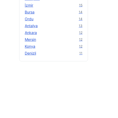
İzmir
15
Bursa
14
Ordu
14
Antalya
13
Ankara
12
Mersin
12
Konya
12
Denizli
11