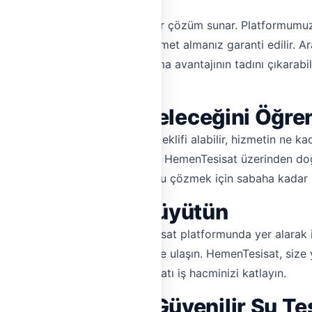
ihtiyaçlarınız için güvenilir bir çözüm sunar. Platformumuz
ayede, kaliteli ve profesyonel hizmet almanız garanti edilir.
m kurabilir ve şeffaf fiyatlandırma avantajının tadını çıkarabi
mlerinden faydalanabilirsiniz.
Ne Kadar Sürede Geleceğini Öğre
iletişime geçerek hızlıca fiyat teklifi alabilir, hizmetin ne
ok usta 7/24 hizmet vermektedir. HemenTesisat üzerinden doğr
ra hızlıca ulaşmak ve sorununuzu çözmek için sabaha kadar
köy'de İşinizi Büyütün
et gösteriyorsanız, HemenTesisat platformunda yer alarak işi
öy'deki potansiyel müşterilere ulaşın. HemenTesisat, size yen
un ve Çekmeköy'deki su tesisatı iş hacminizi katlayın.
esine Hızlı ve Güvenilir Su Te