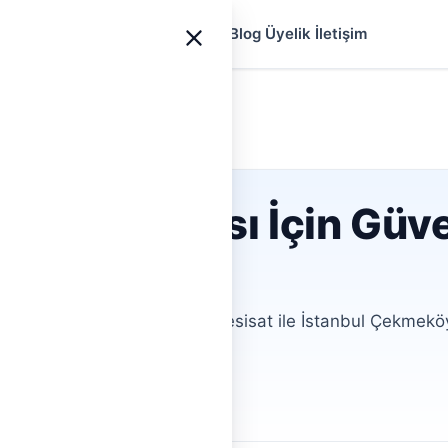
yfa
Ustalar
Hizmetler
Rehberler
Blog
Üyelik
İletişim
Çekmeköy
 tesisatçısı İçin Güve
sorunlarınız mı var? HemenTesisat ile İstanbul Çekmeköy
omisyonsuz fiyat teklifi alın.
ofiller
Aracısız İletişim