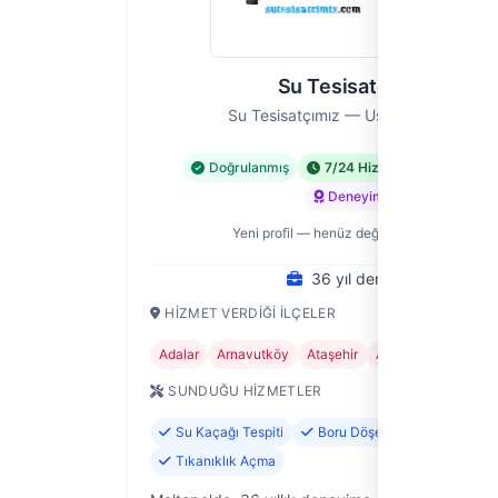
Su Tesisatçımız
Su Tesisatçımız — Ustası, İstanbul
Doğrulanmış
7/24 Hizmet
Acil Hiz
Deneyimli
Yeni profil — henüz değerlendirme yok
36 yıl deneyim
HIZMET VERDIĞI İLÇELER
Adalar
Arnavutköy
Ataşehir
Avcılar
Bağcılar
SUNDUĞU HIZMETLER
Su Kaçağı Tespiti
Boru Döşeme ve Değişimi
Tıkanıklık Açma