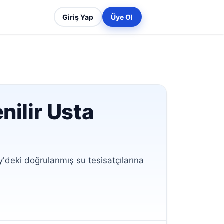
Giriş Yap
Üye Ol
nilir Usta
'deki doğrulanmış su tesisatçılarına