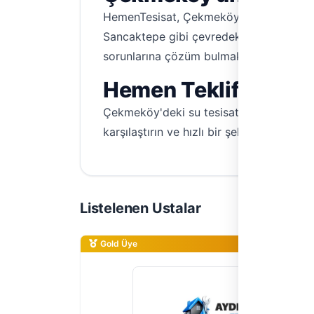
HemenTesisat, Çekmeköy'ün tüm mahalleler
Sancaktepe gibi çevredeki ilçelere de h
sorunlarına çözüm bulmak artık çok kol
Hemen Teklif Alın, S
Çekmeköy'deki su tesisatı sorunlarınız iç
karşılaştırın ve hızlı bir şekilde çözüm bu
Listelenen Ustalar
Gold Üye