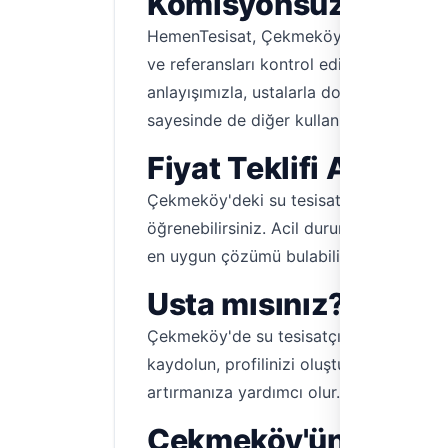
Komisyonsuz
HemenTesisat, Çekmeköy'deki su tesisatı 
ve referansları kontrol edilmiştir. Bu s
anlayışımızla, ustalarla doğrudan iletişi
sayesinde de diğer kullanıcıların deneyi
Fiyat Teklifi Alın, 
Çekmeköy'deki su tesisatı ustalarımızla 
öğrenebilirsiniz. Acil durumlarda, birç
en uygun çözümü bulabilirsiniz. Ustala
Usta mısınız? Çekme
Çekmeköy'de su tesisatçısı olarak faaliy
kaydolun, profilinizi oluşturun ve Çekmek
artırmanıza yardımcı olur. Hemen kaydol
Çekmeköy'ün Her Köş