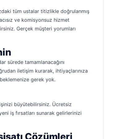
daki tüm ustalar titizlikle doğrulanmış
 Aracısız ve komisyonsuz hizmet
lirsiniz. Gerçek müşteri yorumları
nin
 kadar sürede tamamlanacağını
udan iletişim kurarak, ihtiyaçlarınıza
 beklemenize gerek yok.
nizi büyütebilirsiniz. Ücretsiz
i iş fırsatları sunarak gelirlerinizi
sisatı Çözümleri