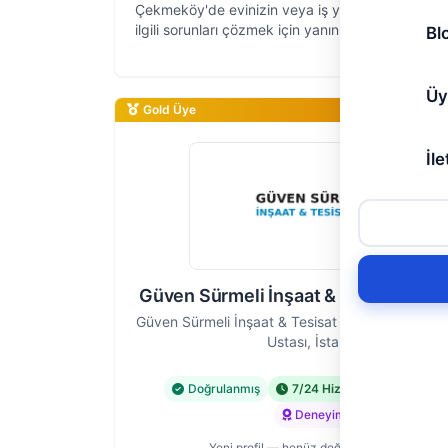
Çekmeköy'de evinizin veya iş yerinizin su tesisa
ilgili sorunları çözmek için yanınızdayız. Aydemir
Bl
olarak, 8 yıllık saha deneyimiyle İstanbul'un Ç
ilçesine ve …
Üy
Gold Üye
İle
Güven Sürmeli İnşaat & Tesisat Hizm
Güven Sürmeli İnşaat & Tesisat Hizmetleri — Su 
Ustası, İstanbul
Doğrulanmış
7/24 Hizmet
Acil Hiz
Deneyimli
Yeni profil — henüz değerlendirme yok