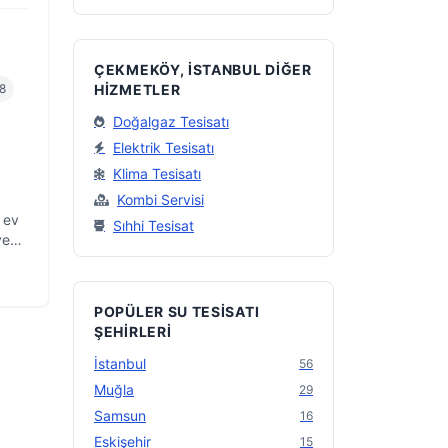
ÇEKMEKÖY, İSTANBUL DIĞER
8
HIZMETLER
Doğalgaz Tesisatı
Elektrik Tesisatı
Klima Tesisatı
Kombi Servisi
 ev
Sıhhi Tesisat
ve
POPÜLER SU TESISATI
ŞEHIRLERI
İstanbul
56
Muğla
29
Samsun
16
Eskişehir
15