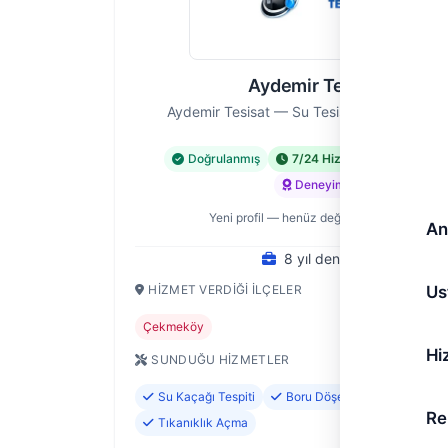
Aydemir Tesisat
Aydemir Tesisat — Su Tesisatı Ustası, İstan
Doğrulanmış
7/24 Hizmet
Acil Hiz
Deneyimli
Yeni profil — henüz değerlendirme yok
An
8 yıl deneyim
Us
HIZMET VERDIĞI İLÇELER
Çekmeköy
Hi
SUNDUĞU HIZMETLER
Su Kaçağı Tespiti
Boru Döşeme ve Değişimi
Re
Tıkanıklık Açma