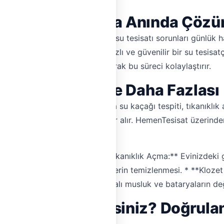
isatı Sorunlarına Anında Çöz
 iş yerinizde meydana gelen su tesisatı sorunları günlük hay
ar... Bu tür acil durumlar için hızlı ve güvenilir bir su tesisa
isatçılarını sizinle buluşturarak bu süreci kolaylaştırır.
ıkanıklık Açma ve Daha Fazlası
 su tesisatı sorunları arasında su kaçağı tespiti, tıkanıklık
işimi ile kanalizasyon açma yer alır. HemenTesisat üzerind
rla hızlı ve doğru tespit. * **Tıkanıklık Açma:** Evinizdeki 
erimliliğini artırmak için peteklerin temizlenmesi. * **Kloze
arya Değişimi:** Eski veya arızalı musluk ve bataryaların değ
ı Tercih Etmelisiniz? Doğrulan