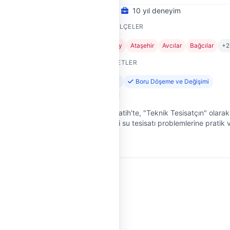
10 yıl deneyim
HIZMET VERDIĞI İLÇELER
Adalar
Arnavutköy
Ataşehir
Avcılar
Bağcılar
+2
+7
SUNDUĞU HIZMETLER
Su Kaçağı Tespiti
Boru Döşeme ve Değişimi
Tıkanıklık Açma
İstanbul'un kalbi Fatih'te, "Teknik Tesisatçın" olarak
etleri
ve iş yerlerinizdeki su tesisatı problemlerine pratik 
ına hızlı
güvenilir çözümler sunuyoruz. 10 yıllık saha
deneyimiyle, su kaça…