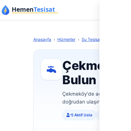
İçeriğe geç
Anasa
Anasayfa
›
Hizmetler
›
Su Tesisatı
›
İstanbul
›
Çekmeköy su
Bulun
Çekmeköy'de acil su tesisatı 
doğrudan ulaşın, aracısız ve k
5 Aktif Usta
Doğrulanmış Pr