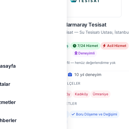
Marmaray Tesisat
bul
Marmaray Tesisat — Su Tesisatı Ustası, İstanbu
met
Doğrulanmış
7/24 Hizmet
Acil Hizmet
Deneyimli
Yeni profil — henüz değerlendirme yok
asayfa
10 yıl deneyim
talar
HIZMET VERDIĞI İLÇELER
Ataşehir
Çekmeköy
Kadıköy
Ümraniye
zmetler
SUNDUĞU HIZMETLER
Su Kaçağı Tespiti
Boru Döşeme ve Değişimi
hberler
Tıkanıklık Açma