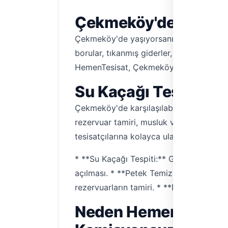
Çekmeköy'de Su Tes
Çekmeköy'de yaşıyorsanız, evinizde veya
borular, tıkanmış giderler, arızalı muslukl
HemenTesisat, Çekmeköy'deki en iyi su tes
Su Kaçağı Tespiti, T
Çekmeköy'de karşılaşılabilecek en yaygın
rezervuar tamiri, musluk ve batarya değ
tesisatçılarına kolayca ulaşabilirsiniz.
* **Su Kaçağı Tespiti:** Gelişmiş cihazla
açılması. * **Petek Temizliği:** Isınma v
rezervuarların tamiri. * **Musluk ve Bat
Neden HemenTesisat'