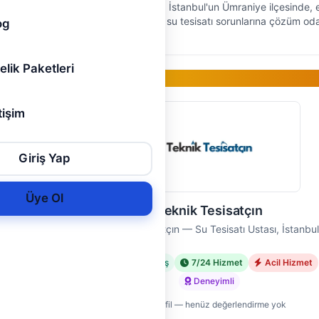
tıyla
Marmaray Tesisat, İstanbul'un Ümraniye ilçesinde, 
 Tesisat
ve işyerlerinizdeki su tesisatı sorunlarına çözüm oda
og
ekmeköy
bir yaklaşımla 10 yıldır hizmet veriyor. Su tesisatıyla i
her tür…
elik Paketleri
Gold Üye
tişim
Giriş Yap
Üye Ol
etleri
Teknik Tesisatçın
Tesisatı
Teknik Tesisatçın — Su Tesisatı Ustası, İstanbu
Doğrulanmış
7/24 Hizmet
Acil Hizmet
met
Deneyimli
Yeni profil — henüz değerlendirme yok