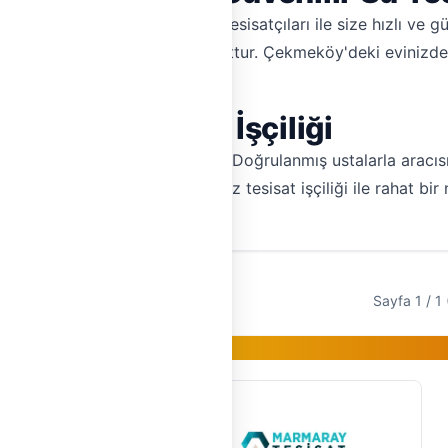
inde faaliyet gösteren su tesisatçıları ile size hızlı ve güv
izmet veren ustalarımız mevcuttur. Çekmeköy'deki evinizde v
ay.
orunsuz Tesisat İşçiliği
in HemenTesisat'ı tercih edin. Doğrulanmış ustalarla aracısız
lun. Hemen teklif alın, sorunsuz tesisat işçiliği ile rahat bir 
Sayfa 1 / 1 
Gold Üye