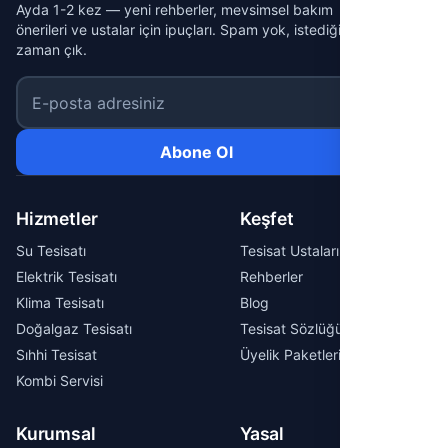
Ayda 1-2 kez — yeni rehberler, mevsimsel bakım
önerileri ve ustalar için ipuçları. Spam yok, istediğin
zaman çık.
E-posta adresiniz
Abone Ol
Hizmetler
Keşfet
Su Tesisatı
Tesisat Ustaları
Elektrik Tesisatı
Rehberler
Klima Tesisatı
Blog
Doğalgaz Tesisatı
Tesisat Sözlüğü
Sıhhi Tesisat
Üyelik Paketleri
Kombi Servisi
Kurumsal
Yasal