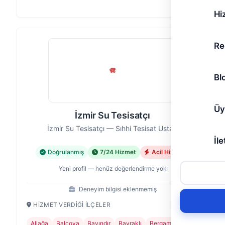
Evinizdeki, ofisinizdeki veya işyerinizdeki su
Hi
tesisatıyla ilgili her türlü soru…
Re
Bl
Üy
İzmir Su Tesisatçı
İzmir Su Tesisatçı — Sıhhi Tesisat Ustası
İle
Doğrulanmış
7/24 Hizmet
Acil Hizmet
Yeni profil — henüz değerlendirme yok
Deneyim bilgisi eklenmemiş
HIZMET VERDIĞI İLÇELER
Aliağa
Balçova
Bayındır
Bayraklı
Bergama
+24