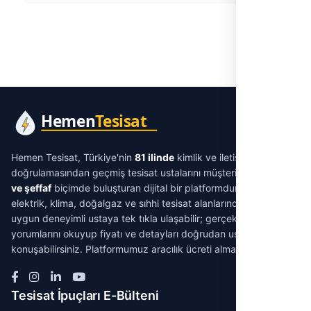
Hemen Tesisat, Türkiye'nin
81 ilinde
kimlik ve iletişim
doğrulamasından geçmiş tesisat ustalarını müşterilerle
aracısız
ve şeffaf
biçimde buluşturan dijital bir platformdur. Su tesisatı,
elektrik, klima, doğalgaz ve sıhhi tesisat alanlarında ihtiyacınıza
uygun deneyimli ustaya tek tıkla ulaşabilir; gerçek müşteri
yorumlarını okuyup fiyatı ve detayları doğrudan ustayla
konuşabilirsiniz. Platformumuz aracılık ücreti almaz.
Tesisat İpuçları E-Bülteni