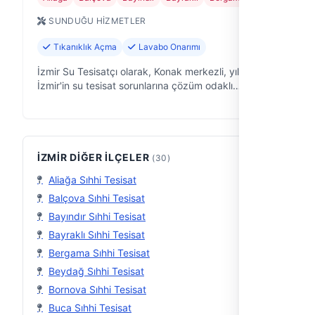
SUNDUĞU HIZMETLER
Tıkanıklık Açma
Lavabo Onarımı
İzmir Su Tesisatçı olarak, Konak merkezli, yıllardır
İzmir'in su tesisat sorunlarına çözüm odaklı
yaklaşıyoruz. Evinizdeki, ofisinizdeki, iş yerinizdeki
su tesisatı problemlerine p…
İZMIR DIĞER İLÇELER
(30)
Aliağa Sıhhi Tesisat
Balçova Sıhhi Tesisat
Bayındır Sıhhi Tesisat
Bayraklı Sıhhi Tesisat
Bergama Sıhhi Tesisat
Beydağ Sıhhi Tesisat
Bornova Sıhhi Tesisat
Buca Sıhhi Tesisat