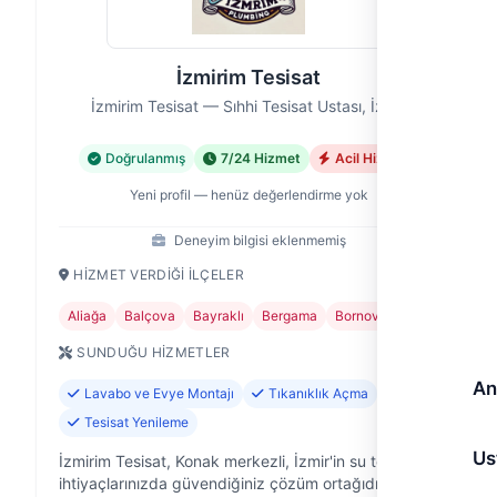
İzmirim Tesisat
İzmirim Tesisat — Sıhhi Tesisat Ustası, İzmir
Doğrulanmış
7/24 Hizmet
Acil Hizmet
Yeni profil — henüz değerlendirme yok
Deneyim bilgisi eklenmemiş
HIZMET VERDIĞI İLÇELER
Aliağa
Balçova
Bayraklı
Bergama
Bornova
+15
SUNDUĞU HIZMETLER
An
Lavabo ve Evye Montajı
Tıkanıklık Açma
Tesisat Yenileme
Us
İzmirim Tesisat, Konak merkezli, İzmir'in su tesisat
ihtiyaçlarınızda güvendiğiniz çözüm ortağıdır.