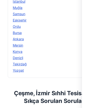
İstanbul
56
Muğla
29
Samsun
15
Eskişehir
15
Ordu
14
Bursa
14
Ankara
13
Mersin
12
Konya
12
Denizli
11
Tekirdağ
11
Yozgat
11
Çeşme, İzmir Sıhhi Tesisat —
Sıkça Sorulan Sorular