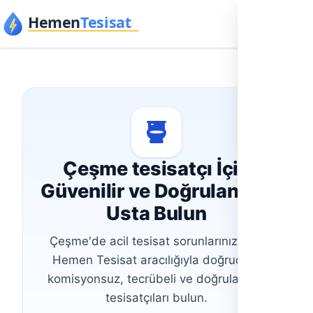
İçeriğe geç
Çeşme tesisatçı İçin
Güvenilir ve Doğrulanmış
Usta Bulun
Çeşme'de acil tesisat sorunlarınız için,
Hemen Tesisat aracılığıyla doğrudan,
komisyonsuz, tecrübeli ve doğrulanmış
tesisatçıları bulun.