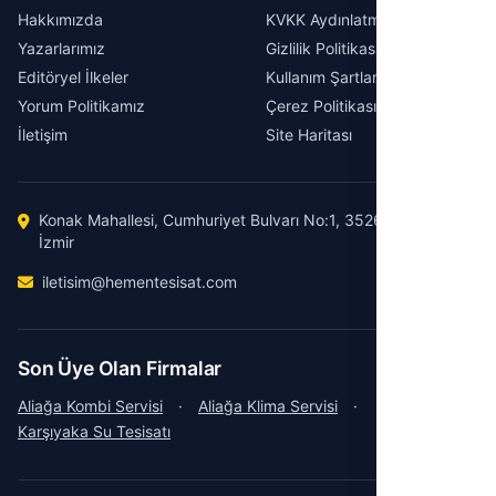
Hakkımızda
KVKK Aydınlatma Metni
Yazarlarımız
Gizlilik Politikası
Editöryel İlkeler
Kullanım Şartları
Yorum Politikamız
Çerez Politikası
İletişim
Site Haritası
Konak Mahallesi, Cumhuriyet Bulvarı No:1, 35260 Konak /
İzmir
iletisim@hementesisat.com
Son Üye Olan Firmalar
Aliağa Kombi Servisi
·
Aliağa Klima Servisi
·
Karşıyaka Su Tesisatı