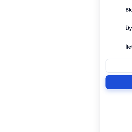
Bl
Üy
İle