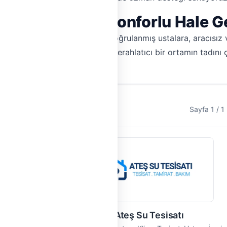
limanız Tekrar Konforlu Hale Ge
çin Hemen Tesisat'ı tercih edin. Doğrulanmış ustalara, aracıs
klimanızın sorununu çözün ve ferahlatıcı bir ortamın tadını ç
Sayfa 1 / 1 
Ateş Su Tesisatı