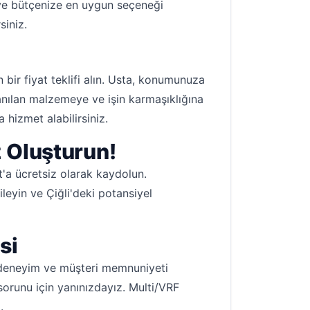
r ve bütçenize en uygun seçeneği
siniz.
 bir fiyat teklifi alın. Usta, konumunuza
lanılan malzemeye ve işin karmaşıklığına
 hizmet alabilirsiniz.
z Oluşturun!
t'a ücretsiz olarak kaydolun.
gileyin ve Çiğli'deki potansiyel
si
i, deneyim ve müşteri memnuniyeti
ü sorunu için yanınızdayız. Multi/VRF
.