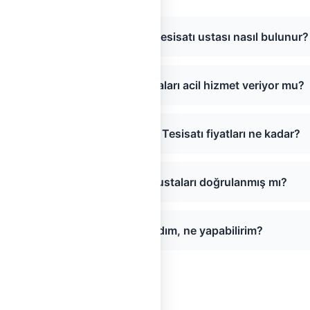
Çiğli, İzmir bölgesinde Klima Tesisatı ustası nasıl bulunur?
Çiğli, İzmir Klima Tesisatı ustaları acil hizmet veriyor mu?
Çiğli, İzmir bölgesinde Klima Tesisatı fiyatları ne kadar?
Çiğli, İzmir Klima Tesisatı ustaları doğrulanmış mı?
Sayfada usta bulamadım, ne yapabilirim?