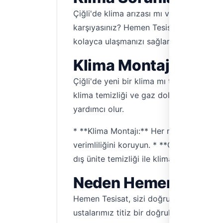
Çiğli'de klima arızası mı var? Yeni bir 
karşıyasınız? Hemen Tesisat, Çiğli'deki ev
kolayca ulaşmanızı sağlar. Artık klima sor
Klima Montaj ve Bak
Çiğli'de yeni bir klima mı taktırmak ist
klima temizliği ve gaz dolumu gibi konu
yardımcı olur.
* **Klima Montajı:** Her marka ve model
verimliliğini koruyun. * **Gaz Dolumu:** 
dış ünite temizliği ile klima sağlığınızı k
Neden Hemen Tesisat
Hemen Tesisat, sizi doğrudan doğruya, a
ustalarımız titiz bir doğrulama sürecinde