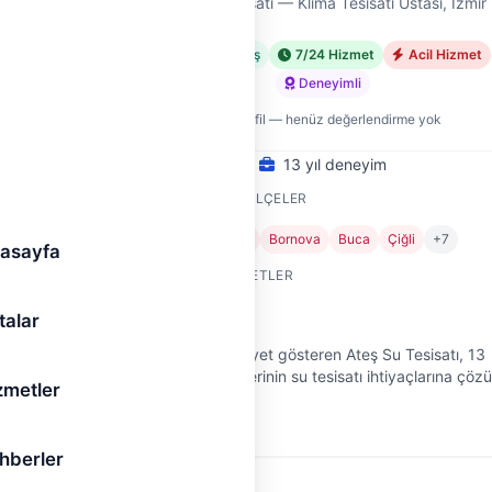
ir
Ateş Su Tesisatı — Klima Tesisatı Ustası, İzmir
met
Doğrulanmış
7/24 Hizmet
Acil Hizmet
Deneyimli
Yeni profil — henüz değerlendirme yok
13 yıl deneyim
HIZMET VERDIĞI İLÇELER
Balçova
Bayraklı
Bornova
Buca
Çiğli
+7
asayfa
SUNDUĞU HIZMETLER
Klima Montajı
talar
İzmir Çiğli'de faaliyet gösteren Ateş Su Tesisatı, 13
yıldır ev ve iş yerlerinin su tesisatı ihtiyaçlarına çöz
atorum,
zmetler
odaklı yaklaşıyor. Musluktan kombiye, petekten
ve
şofbene kadar geniş …
hberler