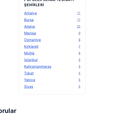
ŞEHIRLERI
Antalya
11
Bursa
11
Adana
10
Manisa
9
Osmaniye
8
Kırklareli
7
Muğla
6
İstanbul
5
Kahramanmaraş
5
Tokat
5
Yalova
5
Sivas
5
orular