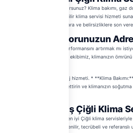
klima montajı mı yaptırmak istiyorsunuz? Klima bakımı, gaz d
 ve iş yerlerine hızlı ve güvenilir klima servisi hizmeti suna
unlarınız için uzun araştırmalara ve belirsizliklere son vereb
ım: Çiğli'de Konforunuzun Adre
iyorsunuz? Mevcut klimanızın performansını artırmak mı isti
larda uzman ustalardan oluşan ekibimiz, klimanızın ömrünü uz
 klima için profesyonel montaj hizmeti. * **Klima Bakımı:**
Klima gazı seviyesini kontrol ettirin ve klimanızın soğutma k
oruyun.
'ta Doğrulanmış Çiğli Klima S
racı kurumlarla uğraşmadan, en iyi Çiğli klima servisleriyl
n geçirilmiştir. Bu sayede, güvenilir, tecrübeli ve referanslı 