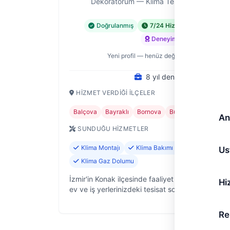
Dekoratorum — Klima Tesisatı Ustası, İzm
Doğrulanmış
7/24 Hizmet
Acil Hiz
Deneyimli
Yeni profil — henüz değerlendirme yok
8 yıl deneyim
HIZMET VERDIĞI İLÇELER
Balçova
Bayraklı
Bornova
Buca
Çiğli
+7
An
SUNDUĞU HIZMETLER
Klima Montajı
Klima Bakımı ve Temizliği
Us
Klima Gaz Dolumu
İzmir'in Konak ilçesinde faaliyet gösteren Dekor
Hi
ev ve iş yerlerinizdeki tesisat sorunlarına pratik 
güvenilir çözümler sunan bir ekibiz. 8 yıllık saha
tecrübemizle, su te…
Re