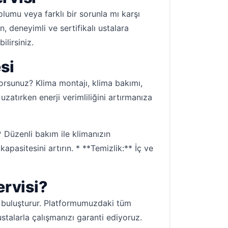
olumu veya farklı bir sorunla mı karşı
n, deneyimli ve sertifikalı ustalara
ilirsiniz.
si
yorsunuz? Klima montajı, klima bakımı,
atırken enerji verimliliğini artırmanıza
 Düzenli bakım ile klimanızın
apasitesini artırın. * **Temizlik:** İç ve
ervisi?
e buluşturur. Platformumuzdaki tüm
ustalarla çalışmanızı garanti ediyoruz.