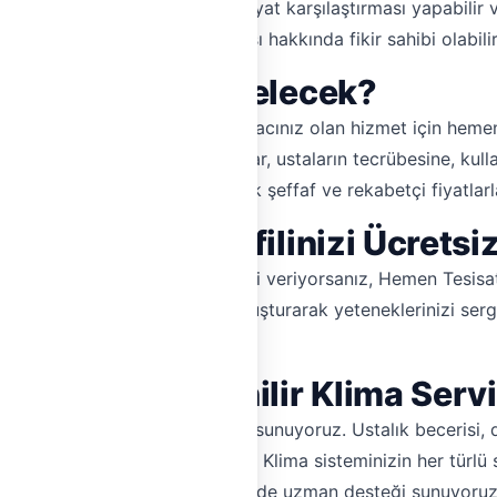
rla direkt iletişim kurabilir, fiyat karşılaştırması yapabili
arı ile de ustaların performansı hakkında fikir sahibi olabilir
Ne Kadar Sürede Gelecek?
nı gün hizmet vermektedir. İhtiyacınız olan hizmet için hemen
k için hazır olacaktır. Fiyatlar, ustaların tecrübesine, kul
t üzerinden fiyat teklifi alarak şeffaf ve rekabetçi fiyatlarla
lima Servisi Profilinizi Ücretsi
akımı veya arıza onarımı hizmeti veriyorsanız, Hemen Tesisa
 işlerinizi artırın. Profilinizi oluşturarak yeteneklerinizi ser
 işinizi büyütün!
e Hızlı ve Güvenilir Klima Servi
hallelerde klima servisi hizmeti sunuyoruz. Ustalık beceris
in klima ihtiyaçlarını karşılıyoruz. Klima sisteminizin her türl
ü gibi özel ihtiyaçlarınız için de uzman desteği sunuyoruz