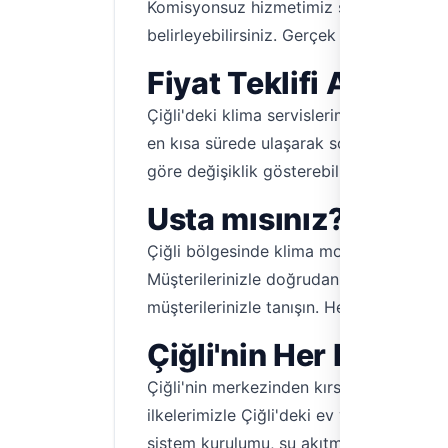
Komisyonsuz hizmetimiz sayesinde, ustala
belirleyebilirsiniz. Gerçek müşteri yoruml
Fiyat Teklifi Alın, 
Çiğli'deki klima servislerimizin çoğu ay
en kısa sürede ulaşarak sorununuzu çözme
göre değişiklik gösterebilir. Hemen Tesisa
Usta mısınız? Çiğli K
Çiğli bölgesinde klima montajı, klima b
Müşterilerinizle doğrudan iletişim kurarak
müşterilerinizle tanışın. Hemen kaydolun,
Çiğli'nin Her Köşesin
Çiğli'nin merkezinden kırsalına, tüm ma
ilkelerimizle Çiğli'deki ev ve iş yerlerin
sistem kurulumu, su akıtma sorunu çözüm