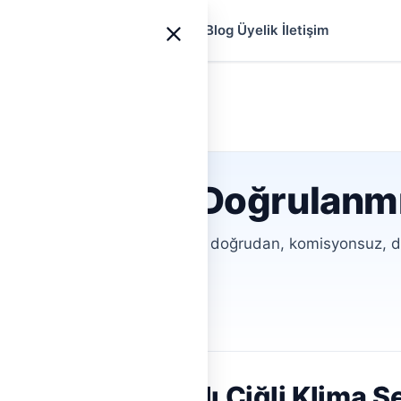
yfa
Ustalar
Hizmetler
Rehberler
Blog
Üyelik
İletişim
iğli
 Servisi İçin Doğrulanm
 arıyorsunuz? Hemen Tesisat ile doğrudan, komisyonsuz, d
 alın.
ofiller
Aracısız İletişim
çin Çözüm Odaklı Çiğli Klima Se