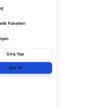
og
elik Paketleri
tişim
Giriş Yap
Üye Ol