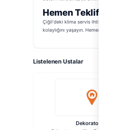
Hemen Teklif Alın, K
Çiğli'deki klima servis ihtiyaçlarınız i
kolaylığını yaşayın. Hemen teklif alarak 
Listelenen Ustalar
Dekoratorum