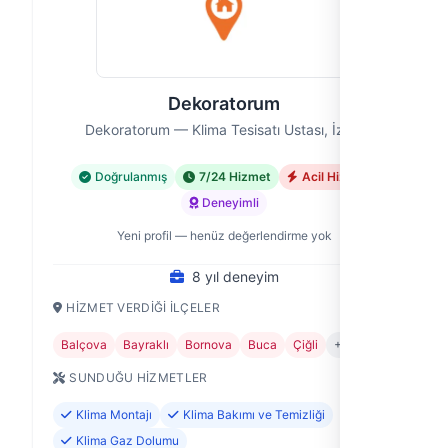
Dekoratorum
Dekoratorum — Klima Tesisatı Ustası, İzmir
Doğrulanmış
7/24 Hizmet
Acil Hizmet
Deneyimli
Yeni profil — henüz değerlendirme yok
8 yıl deneyim
HIZMET VERDIĞI İLÇELER
Balçova
Bayraklı
Bornova
Buca
Çiğli
+7
SUNDUĞU HIZMETLER
Klima Montajı
Klima Bakımı ve Temizliği
Klima Gaz Dolumu