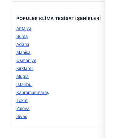
POPÜLER KLIMA TESISATI ŞEHIRLERI
Antalya
11
Bursa
11
Adana
10
Manisa
9
Osmaniye
8
Kırklareli
7
Muğla
6
İstanbul
5
Kahramanmaraş
5
Tokat
5
Yalova
5
Sivas
5