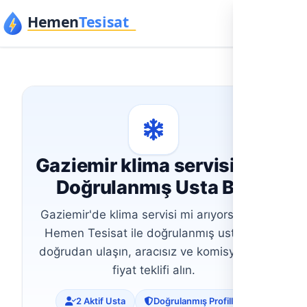
İçeriğe geç
Gaziemir klima servisi İçin
Doğrulanmış Usta Bul
Gaziemir'de klima servisi mi arıyorsunuz?
Hemen Tesisat ile doğrulanmış ustalara
doğrudan ulaşın, aracısız ve komisyonsuz
fiyat teklifi alın.
2 Aktif Usta
Doğrulanmış Profiller