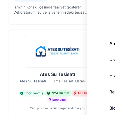
İzmir'in Konak ilçesinde faaliyet gösteren
Dekoratorum, ev ve iş yerlerinizdeki tesisat
sorunlarına pratik ve güvenilir çözümler sunan bir
ekibiz. 8 yıllık saha tecrübemizle, su te…
An
Us
Ateş Su Tesisatı
Hi
Ateş Su Tesisatı — Klima Tesisatı Ustası, İzmir
Re
Doğrulanmış
7/24 Hizmet
Acil Hizmet
Deneyimli
Bl
Yeni profil — henüz değerlendirme yok