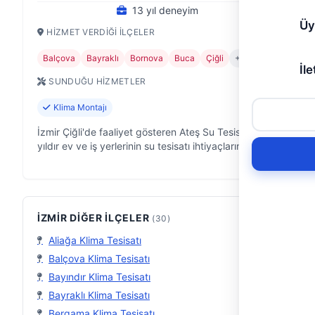
13 yıl deneyim
Üy
HIZMET VERDIĞI İLÇELER
Balçova
Bayraklı
Bornova
Buca
Çiğli
+7
İle
SUNDUĞU HIZMETLER
Klima Montajı
İzmir Çiğli'de faaliyet gösteren Ateş Su Tesisatı, 13
yıldır ev ve iş yerlerinin su tesisatı ihtiyaçlarına
çözüm odaklı yaklaşıyor. Musluktan kombiye,
petekten şofbene kadar geniş …
İZMIR DIĞER İLÇELER
(30)
Aliağa Klima Tesisatı
Balçova Klima Tesisatı
Bayındır Klima Tesisatı
Bayraklı Klima Tesisatı
Bergama Klima Tesisatı