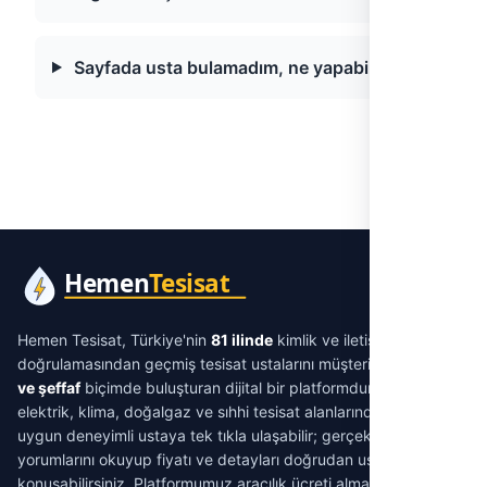
Sayfada usta bulamadım, ne yapabilirim?
Hemen Tesisat, Türkiye'nin
81 ilinde
kimlik ve iletişim
doğrulamasından geçmiş tesisat ustalarını müşterilerle
aracısız
ve şeffaf
biçimde buluşturan dijital bir platformdur. Su tesisatı,
elektrik, klima, doğalgaz ve sıhhi tesisat alanlarında ihtiyacınıza
uygun deneyimli ustaya tek tıkla ulaşabilir; gerçek müşteri
yorumlarını okuyup fiyatı ve detayları doğrudan ustayla
konuşabilirsiniz. Platformumuz aracılık ücreti almaz.