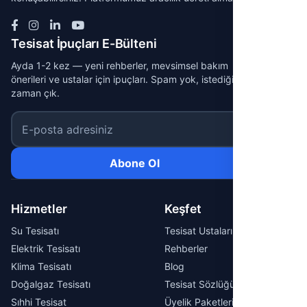
Tesisat İpuçları E-Bülteni
Ayda 1-2 kez — yeni rehberler, mevsimsel bakım
önerileri ve ustalar için ipuçları. Spam yok, istediğin
zaman çık.
E-posta adresiniz
Abone Ol
Hizmetler
Keşfet
Su Tesisatı
Tesisat Ustaları
Elektrik Tesisatı
Rehberler
Klima Tesisatı
Blog
Doğalgaz Tesisatı
Tesisat Sözlüğü
Sıhhi Tesisat
Üyelik Paketleri