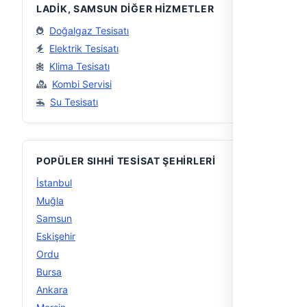
LADIK, SAMSUN DIĞER HIZMETLER
Doğalgaz Tesisatı
Elektrik Tesisatı
Klima Tesisatı
Kombi Servisi
Su Tesisatı
POPÜLER SIHHI TESISAT ŞEHIRLERI
İstanbul
56
Muğla
29
Samsun
15
Eskişehir
15
Ordu
14
Bursa
14
Ankara
13