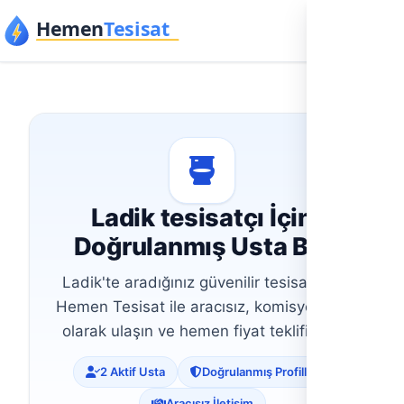
İçeriğe geç
Ladik tesisatçı İçin
Doğrulanmış Usta Bul
Ladik'te aradığınız güvenilir tesisatçıya
Hemen Tesisat ile aracısız, komisyonsuz
olarak ulaşın ve hemen fiyat teklifi alın.
2 Aktif Usta
Doğrulanmış Profiller
Aracısız İletişim