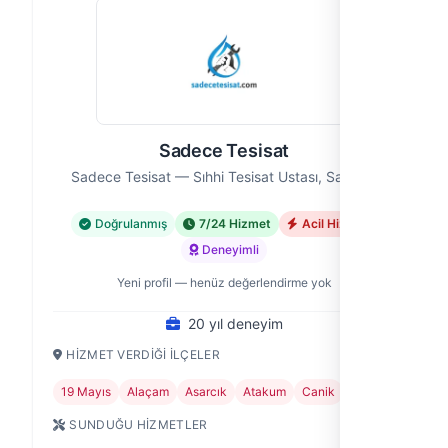
Sadece Tesisat
Sadece Tesisat — Sıhhi Tesisat Ustası, Samsun
Doğrulanmış
7/24 Hizmet
Acil Hizmet
Deneyimli
Yeni profil — henüz değerlendirme yok
20 yıl deneyim
HIZMET VERDIĞI İLÇELER
19 Mayıs
Alaçam
Asarcık
Atakum
Canik
+6
SUNDUĞU HIZMETLER