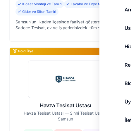
Klozet Montajı ve Tamiri
Lavabo ve Evye Montajı
An
Gider ve Sifon Tamiri
Samsun'un İlkadım ilçesinde faaliyet gösteren
Us
Sadece Tesisat, ev ve iş yerlerinizdeki tüm su
tesisatı sorunlarına hızlı ve güvenilir çözümler sunan
deneyimli bir ekibiz. 20 yıllık …
Hi
Gold Üye
Re
Bl
Üy
Havza Tesisat Ustası
Havza Tesisat Ustası — Sıhhi Tesisat Ustası,
Samsun
İle