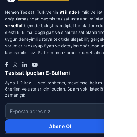
Hemen Tesisat, Türkiye'nin
81 ilinde
kimlik ve iletişim
doğrulamasından geçmiş tesisat ustalarını müşterilerle
aracısız
ve şeffaf
biçimde buluşturan dijital bir platformdur. Su tesisatı,
elektrik, klima, doğalgaz ve sıhhi tesisat alanlarında ihtiyacınıza
uygun deneyimli ustaya tek tıkla ulaşabilir; gerçek müşteri
yorumlarını okuyup fiyatı ve detayları doğrudan ustayla
konuşabilirsiniz. Platformumuz aracılık ücreti almaz.
Tesisat İpuçları E-Bülteni
Ayda 1-2 kez — yeni rehberler, mevsimsel bakım
önerileri ve ustalar için ipuçları. Spam yok, istediğin
zaman çık.
E-posta adresiniz
Abone Ol