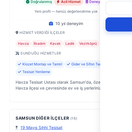
Doğrulanmış
Acil Hizmet
Deneyimli
Yeni profil — henüz değerlendirme yok
10 yıl deneyim
HIZMET VERDIĞI İLÇELER
Havza
İlkadım
Kavak
Ladik
Vezirköprü
SUNDUĞU HIZMETLER
Klozet Montajı ve Tamiri
Gider ve Sifon Tamiri
Tesisat Yenileme
Havza Tesisat Ustası olarak Samsun'da, özellikle
Havza ilçesi ve çevresinde ev ve iş yerlerinizdeki su
tesisatı problemlerine pratik çözümler sunuyoruz.
On yıllık saha deneyimimizl…
SAMSUN DIĞER İLÇELER
(16)
19 Mayıs Sıhhi Tesisat