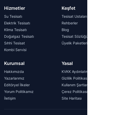
Hizmetler
Keşfet
Su Tesisatı
Tesisat Ustaları
Elektrik Tesisatı
Rehberler
Klima Tesisatı
Blog
Doğalgaz Tesisatı
Tesisat Sözlüğü
Sıhhi Tesisat
Üyelik Paketleri
Kombi Servisi
Kurumsal
Yasal
Hakkımızda
KVKK Aydınlatma Metni
Yazarlarımız
Gizlilik Politikası
Editöryel İlkeler
Kullanım Şartları
Yorum Politikamız
Çerez Politikası
İletişim
Site Haritası