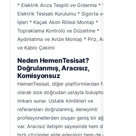
* Elektrik Arıza Tespiti ve Giderme * Yeni
Elektrik Tesisatı Kurulumu * Sigorta ve Pano
İşleri * Kaçak Akım Rölesi Montajı *
Topraklama Kontrolü ve Düzeltme *
Aydınlatma ve Avize Montajı * Priz, Anahtar
ve Kablo Çekimi
Neden HemenTesisat?
Doğrulanmış, Aracısız,
Komisyonsuz
HemenTesisat, diğer platformlardan farklı
olarak size doğrudan ustayla buluşma
imkanı sunar. Ustalık kimlikleri ve
referansları doğrulanmış, deneyimli
profesyonellerden oluşan geniş bir ağımız
var. Aracısız iletişim sayesinde hem daha
hızlı çözümler elde edersiniz hem de ekstra