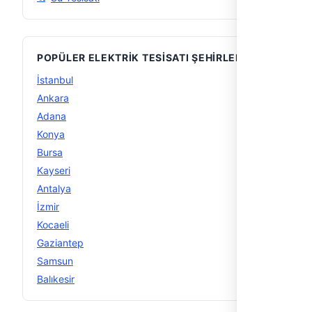
POPÜLER ELEKTRIK TESISATI ŞEHIRLERI
İstanbul
32
Ankara
14
Adana
10
Konya
10
Bursa
9
Kayseri
9
Antalya
8
İzmir
6
Kocaeli
6
Gaziantep
5
Samsun
5
Balıkesir
4