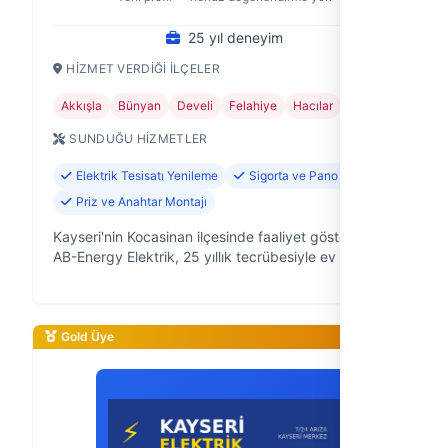
25 yıl deneyim
HIZMET VERDIĞI İLÇELER
Akkışla
Bünyan
Develi
Felahiye
Hacılar
+11
SUNDUĞU HIZMETLER
Elektrik Tesisatı Yenileme
Sigorta ve Pano Tamiri
Priz ve Anahtar Montajı
Kayseri'nin Kocasinan ilçesinde faaliyet gösteren
AB-Energy Elektrik, 25 yıllık tecrübesiyle ev ve iş
yerlerinizdeki elektrik sorunlarına güvenilir çözümler
sunan bir elektrikçi fi…
Gold Üye