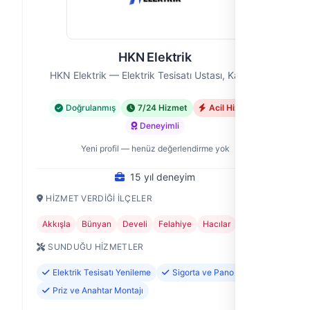
HKN Elektrik
HKN Elektrik — Elektrik Tesisatı Ustası, Kayseri
Doğrulanmış
7/24 Hizmet
Acil Hizmet
Deneyimli
Yeni profil — henüz değerlendirme yok
15 yıl deneyim
HIZMET VERDIĞI İLÇELER
Akkışla
Bünyan
Develi
Felahiye
Hacılar
+11
SUNDUĞU HIZMETLER
Elektrik Tesisatı Yenileme
Sigorta ve Pano Tamiri
Priz ve Anahtar Montajı