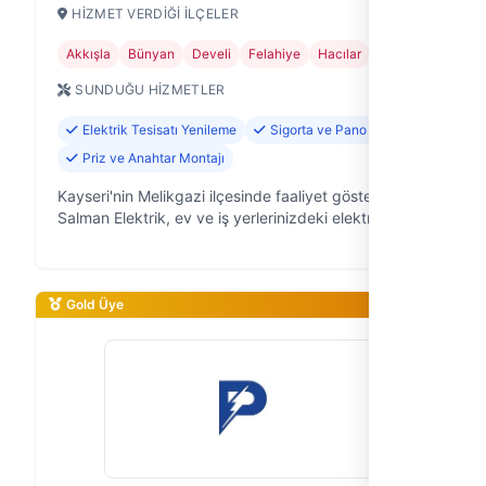
HIZMET VERDIĞI İLÇELER
Akkışla
Bünyan
Develi
Felahiye
Hacılar
+11
SUNDUĞU HIZMETLER
Elektrik Tesisatı Yenileme
Sigorta ve Pano Tamiri
Priz ve Anahtar Montajı
Kayseri'nin Melikgazi ilçesinde faaliyet gösteren
Salman Elektrik, ev ve iş yerlerinizdeki elektrik
sorunlarına güvenilir ve hızlı çözümler sunan
deneyimli bir elektrikçi ekibiyiz.…
Gold Üye