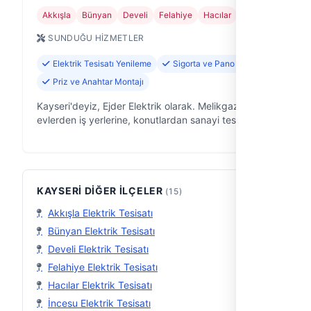
Akkışla
Bünyan
Develi
Felahiye
Hacılar
+11
SUNDUĞU HIZMETLER
Elektrik Tesisatı Yenileme
Sigorta ve Pano Tamiri
Priz ve Anahtar Montajı
Kayseri'deyiz, Ejder Elektrik olarak. Melikgazi'de,
evlerden iş yerlerine, konutlardan sanayi tesislerine
kadar geniş bir yelpazede elektrik işleri çözümlerini
sunan deneyimli bir …
KAYSERI DIĞER İLÇELER
(15)
Akkışla Elektrik Tesisatı
Bünyan Elektrik Tesisatı
Develi Elektrik Tesisatı
Felahiye Elektrik Tesisatı
Hacılar Elektrik Tesisatı
İncesu Elektrik Tesisatı