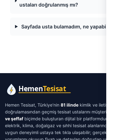
ustaları doğrulanmış mı?
Sayfada usta bulamadım, ne yapabilirim?
Hemen Tesisat, Türkiye'nin
81 ilinde
kimlik ve iletişim
doğrulamasından geçmiş tesisat ustalarını müşterilerle
aracısız
ve şeffaf
biçimde buluşturan dijital bir platformdur. Su tesisatı,
elektrik, klima, doğalgaz ve sıhhi tesisat alanlarında ihtiyacınıza
uygun deneyimli ustaya tek tıkla ulaşabilir; gerçek müşteri
yorumlarını okuyup fiyatı ve detayları doğrudan ustayla