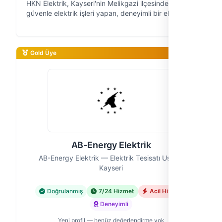
HKN Elektrik, Kayseri'nin Melikgazi ilçesinde 15 yıldır
güvenle elektrik işleri yapan, deneyimli bir ekibiz.
Evinizdeki, işyerinizdeki elektrik sorunlarına pratik
ve kalıcı çözümle…
Gold Üye
AB-Energy Elektrik
AB-Energy Elektrik — Elektrik Tesisatı Ustası,
Kayseri
Doğrulanmış
7/24 Hizmet
Acil Hizmet
Deneyimli
Yeni profil — henüz değerlendirme yok