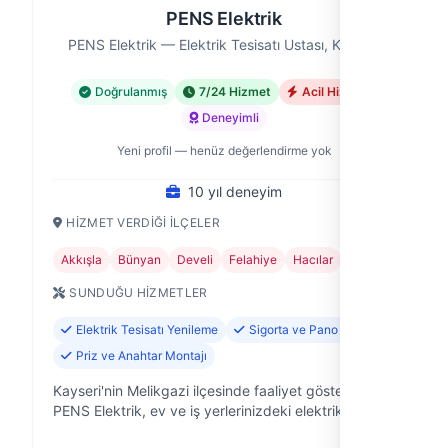
PENS Elektrik
PENS Elektrik — Elektrik Tesisatı Ustası, Kayseri
Doğrulanmış
7/24 Hizmet
Acil Hizmet
Deneyimli
Yeni profil — henüz değerlendirme yok
10 yıl deneyim
HIZMET VERDIĞI İLÇELER
Akkışla
Bünyan
Develi
Felahiye
Hacılar
+11
SUNDUĞU HIZMETLER
Elektrik Tesisatı Yenileme
Sigorta ve Pano Tamiri
Priz ve Anahtar Montajı
Kayseri'nin Melikgazi ilçesinde faaliyet gösteren
PENS Elektrik, ev ve iş yerlerinizdeki elektrik
sorunlarına güvenilir ve hızlı çözümler sunan