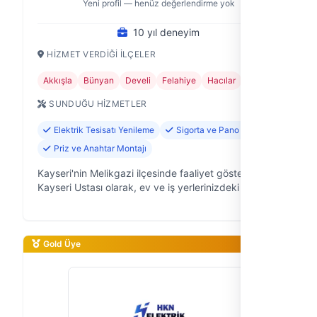
Yeni profil — henüz değerlendirme yok
10 yıl deneyim
HIZMET VERDIĞI İLÇELER
Akkışla
Bünyan
Develi
Felahiye
Hacılar
+11
SUNDUĞU HIZMETLER
Elektrik Tesisatı Yenileme
Sigorta ve Pano Tamiri
Priz ve Anahtar Montajı
Kayseri'nin Melikgazi ilçesinde faaliyet gösteren
Kayseri Ustası olarak, ev ve iş yerlerinizdeki tüm
sıhhi tesisat ihtiyaçlarınızda güvenilir ve hızlı
çözümler sunuyoruz. 10 yıllık…
Gold Üye