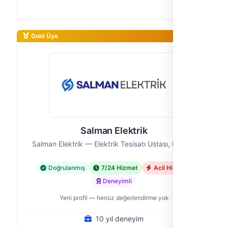
yerlerinizdeki tüm elektrik ihtiyaçlarınıza güvenle
çözüm sunan bir elektrikçi f…
Gold Üye
Salman Elektrik
Salman Elektrik — Elektrik Tesisatı Ustası, Kayseri
Doğrulanmış
7/24 Hizmet
Acil Hizmet
Deneyimli
Yeni profil — henüz değerlendirme yok
10 yıl deneyim