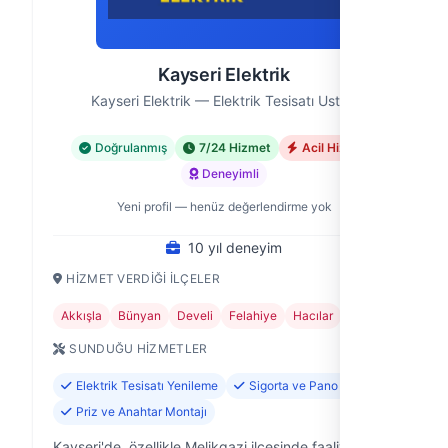
Kayseri Elektrik
Kayseri Elektrik — Elektrik Tesisatı Ustası
Doğrulanmış
7/24 Hizmet
Acil Hizmet
Deneyimli
Yeni profil — henüz değerlendirme yok
10 yıl deneyim
HIZMET VERDIĞI İLÇELER
Akkışla
Bünyan
Develi
Felahiye
Hacılar
+11
SUNDUĞU HIZMETLER
Elektrik Tesisatı Yenileme
Sigorta ve Pano Tamiri
Priz ve Anahtar Montajı
Kayseri'de, özellikle Melikgazi ilçesinde faaliyet