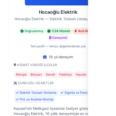
Hocaoğlu Elektrik
Hocaoğlu Elektrik — Elektrik Tesisatı Ustası, Kayseri
Doğrulanmış
7/24 Hizmet
Acil Hizmet
Deneyimli
Yeni profil — henüz değerlendirme yok
16 yıl deneyim
HIZMET VERDIĞI İLÇELER
Akkışla
Bünyan
Develi
Felahiye
Hacılar
+11
SUNDUĞU HIZMETLER
Elektrik Tesisatı Yenileme
Sigorta ve Pano Tamiri
Priz ve Anahtar Montajı
Kayseri'nin Melikgazi ilçesinde faaliyet gösteren
Hocaoğlu Elektrik, 16 yıllık deneyimiyle ev ve iş