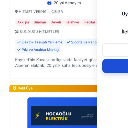
20 yıl deneyim
HIZMET VERDIĞI İLÇELER
Üy
Akkışla
Bünyan
Develi
Felahiye
Hacılar
+11
İle
SUNDUĞU HIZMETLER
Elektrik Tesisatı Yenileme
Sigorta ve Pano Tamiri
Priz ve Anahtar Montajı
Kayseri'nin Kocasinan ilçesinde faaliyet gösteren
Alperen Elektrik, 20 yıllık saha tecrübesiyle ev ve iş
yerlerinizdeki elektrik sorunlarına güvenilir çözümler
sunuyor. Elektrik te…
Gold Üye