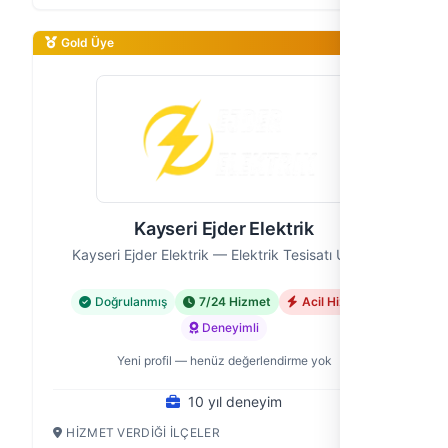
deneyimli bir elektrikçi ekibiyiz. 1…
Gold Üye
Kayseri Ejder Elektrik
Kayseri Ejder Elektrik — Elektrik Tesisatı Ustası
Doğrulanmış
7/24 Hizmet
Acil Hizmet
Deneyimli
Yeni profil — henüz değerlendirme yok
10 yıl deneyim
HIZMET VERDIĞI İLÇELER