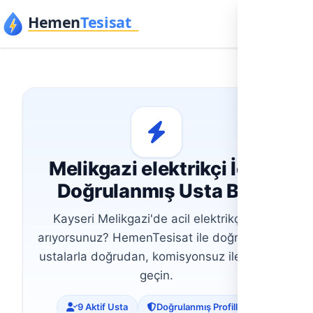
İçeriğe geç
Melikgazi elektrikçi İçin
Doğrulanmış Usta Bul
Kayseri Melikgazi'de acil elektrikçi mi
arıyorsunuz? HemenTesisat ile doğrulanan
ustalarla doğrudan, komisyonsuz iletişime
geçin.
9 Aktif Usta
Doğrulanmış Profiller