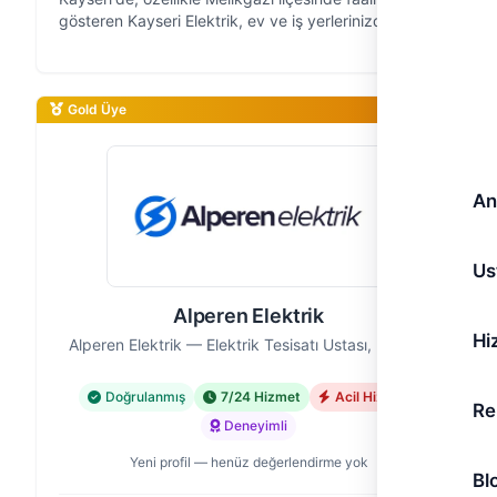
gösteren Kayseri Elektrik, ev ve iş yerlerinizdeki tüm
elektrik ihtiyaçlarınız için güvendiğiniz çözüm
ortağınızdır. 10 yıllık sa…
Gold Üye
An
Us
Alperen Elektrik
Hi
Alperen Elektrik — Elektrik Tesisatı Ustası, Kayseri
Doğrulanmış
7/24 Hizmet
Acil Hizmet
Re
Deneyimli
Yeni profil — henüz değerlendirme yok
Bl