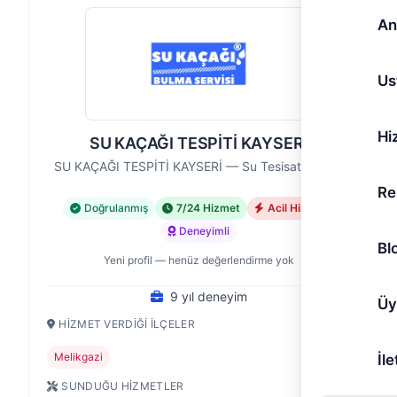
An
Us
Hi
SU KAÇAĞI TESPİTİ KAYSERİ
SU KAÇAĞI TESPİTİ KAYSERİ — Su Tesisatı Ustası
Re
Doğrulanmış
7/24 Hizmet
Acil Hizmet
Deneyimli
Bl
Yeni profil — henüz değerlendirme yok
9 yıl deneyim
Üy
HIZMET VERDIĞI İLÇELER
Melikgazi
İle
SUNDUĞU HIZMETLER