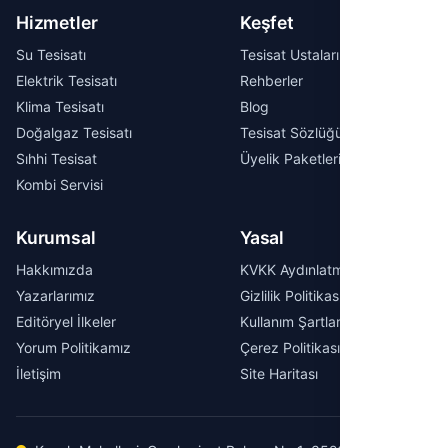
Hizmetler
Keşfet
Su Tesisatı
Tesisat Ustaları
Elektrik Tesisatı
Rehberler
Klima Tesisatı
Blog
Doğalgaz Tesisatı
Tesisat Sözlüğü
Sıhhi Tesisat
Üyelik Paketleri
Kombi Servisi
Kurumsal
Yasal
Hakkımızda
KVKK Aydınlatma Metni
Yazarlarımız
Gizlilik Politikası
Editöryel İlkeler
Kullanım Şartları
Yorum Politikamız
Çerez Politikası
İletişim
Site Haritası