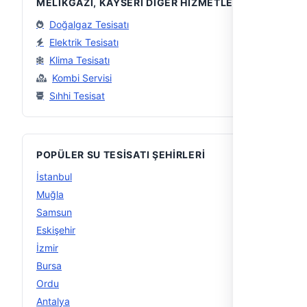
MELIKGAZI, KAYSERI DIĞER HIZMETLER
Doğalgaz Tesisatı
Elektrik Tesisatı
Klima Tesisatı
Kombi Servisi
Sıhhi Tesisat
POPÜLER SU TESISATI ŞEHIRLERI
İstanbul
56
Muğla
29
Samsun
16
Eskişehir
15
İzmir
15
Bursa
14
Ordu
14
Antalya
13