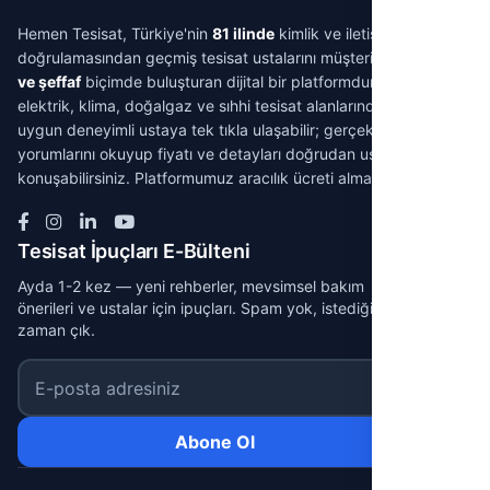
Hemen Tesisat, Türkiye'nin
81 ilinde
kimlik ve iletişim
doğrulamasından geçmiş tesisat ustalarını müşterilerle
aracısız
ve şeffaf
biçimde buluşturan dijital bir platformdur. Su tesisatı,
elektrik, klima, doğalgaz ve sıhhi tesisat alanlarında ihtiyacınıza
uygun deneyimli ustaya tek tıkla ulaşabilir; gerçek müşteri
yorumlarını okuyup fiyatı ve detayları doğrudan ustayla
konuşabilirsiniz. Platformumuz aracılık ücreti almaz.
Tesisat İpuçları E-Bülteni
Ayda 1-2 kez — yeni rehberler, mevsimsel bakım
önerileri ve ustalar için ipuçları. Spam yok, istediğin
zaman çık.
E-posta adresiniz
Abone Ol