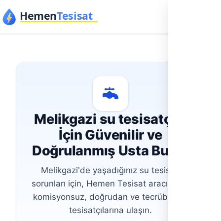
İçeriğe geç
Melikgazi su tesisatçısı
İçin Güvenilir ve
Doğrulanmış Usta Bulun
Melikgazi'de yaşadığınız su tesisatı
sorunları için, Hemen Tesisat aracılığıyla
komisyonsuz, doğrudan ve tecrübeli su
tesisatçılarına ulaşın.