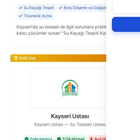
Su Kaçağı Tespiti
Boru Döşeme ve Değişimi
Tıkanıklık Açma
Kayseri'de su tesisatı ile ilgili sorunlara pratik ve
kalıcı çözümler sunan "Su Kaçağı Tespiti Kayseri"
olarak, 9 yıldır ev ve iş yerlerinin su tesisatıyla ilgili
ihtiyaçlarını kar…
Gold Üye
Kayseri Ustası
Kayseri Ustası — Su Tesisatı Ustası
Doğrulanmış
7/24 Hizmet
Acil Hizmet