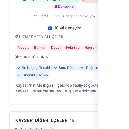
Deneyimli
Yeni profil — henüz değerlendirme yok
10 yıl deneyim
HIZMET VERDIĞI İLÇELER
Akkışla
Bünyan
Develi
Felahiye
Hacılar
+11
SUNDUĞU HIZMETLER
Su Kaçağı Tespiti
Boru Döşeme ve Değişimi
Tıkanıklık Açma
Kayseri'nin Melikgazi ilçesinde faaliyet gösteren
Kayseri Ustası olarak, ev ve iş yerlerinizdeki tüm
sıhhi tesisat ihtiyaçlarınızda güvenilir ve hızlı
çözümler sunuyoruz. 10 yıllık…
KAYSERI DIĞER İLÇELER
(15)