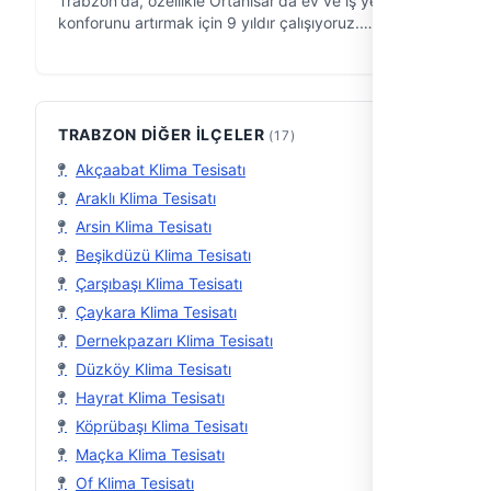
Trabzon'da, özellikle Ortahisar'da ev ve iş yerlerinin
konforunu artırmak için 9 yıldır çalışıyoruz.
TURKUAZ Doğalgaz & Elektrik & Su olarak, klima
sistemlerinden kombilere, petekl…
TRABZON DIĞER İLÇELER
(17)
Akçaabat Klima Tesisatı
Araklı Klima Tesisatı
Arsin Klima Tesisatı
Beşikdüzü Klima Tesisatı
Çarşıbaşı Klima Tesisatı
Çaykara Klima Tesisatı
Dernekpazarı Klima Tesisatı
Düzköy Klima Tesisatı
Hayrat Klima Tesisatı
Köprübaşı Klima Tesisatı
Maçka Klima Tesisatı
Of Klima Tesisatı