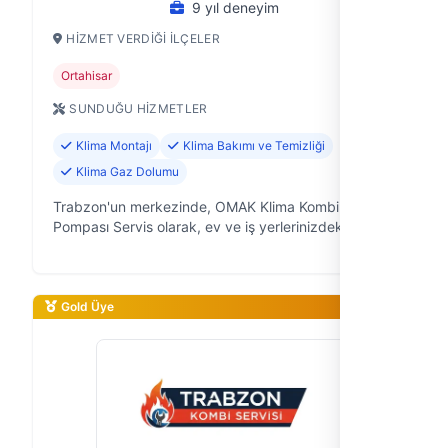
9 yıl deneyim
HIZMET VERDIĞI İLÇELER
Ortahisar
SUNDUĞU HIZMETLER
Klima Montajı
Klima Bakımı ve Temizliği
Klima Gaz Dolumu
Trabzon'un merkezinde, OMAK Klima Kombi Isı
Pompası Servis olarak, ev ve iş yerlerinizdeki
iklimlendirme sistemlerinin sorunsuz çalışması için 9
yıldır profesyonel destek sağlıyoru…
Gold Üye