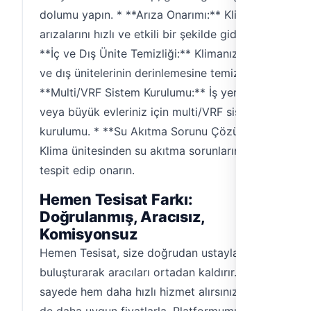
dolumu yapın. * **Arıza Onarımı:** Klima
arızalarını hızlı ve etkili bir şekilde giderin. *
**İç ve Dış Ünite Temizliği:** Klimanızın iç
ve dış ünitelerinin derinlemesine temizliği. *
**Multi/VRF Sistem Kurulumu:** İş yeriniz
veya büyük evleriniz için multi/VRF sistem
kurulumu. * **Su Akıtma Sorunu Çözümü:**
Klima ünitesinden su akıtma sorunlarını
tespit edip onarın.
Hemen Tesisat Farkı:
Doğrulanmış, Aracısız,
Komisyonsuz
Hemen Tesisat, size doğrudan ustayla
buluşturarak aracıları ortadan kaldırır. Bu
sayede hem daha hızlı hizmet alırsınız hem