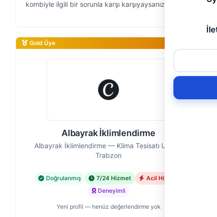
kombiyle ilgili bir sorunla karşı karşıyaysanız,
"Trabzon Kombi Servisi & Tamiri" olarak biz
buradayız. 9 yıldır Ortahisar ve çevre…
İle
Gold Üye
Albayrak İklimlendirme
Albayrak İklimlendirme — Klima Tesisatı Ustası,
Trabzon
Doğrulanmış
7/24 Hizmet
Acil Hizmet
Deneyimli
Yeni profil — henüz değerlendirme yok