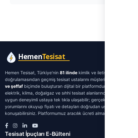
Hemen Tesisat, Türkiye'nin
81 ilinde
kimlik ve iletişim
doğrulamasından geçmiş tesisat ustalarını müşterilerle
aracısız
ve şeffaf
biçimde buluşturan dijital bir platformdur. Su tesisatı,
elektrik, klima, doğalgaz ve sıhhi tesisat alanlarında ihtiyacınıza
uygun deneyimli ustaya tek tıkla ulaşabilir; gerçek müşteri
yorumlarını okuyup fiyatı ve detayları doğrudan ustayla
konuşabilirsiniz. Platformumuz aracılık ücreti almaz.
Tesisat İpuçları E-Bülteni