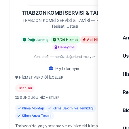
TRABZON KOMBİ SERVİSİ & TAMİRİ
TRABZON KOMBİ SERVİSİ & TAMİRİ — Klima
Tesisatı Ustası
An
Doğrulanmış
7/24 Hizmet
Acil Hizmet
Deneyimli
Us
Yeni profil — henüz değerlendirme yok
9 yıl deneyim
Hi
HIZMET VERDIĞI İLÇELER
Ortahisar
Re
SUNDUĞU HIZMETLER
Klima Montajı
Klima Bakımı ve Temizliği
Bl
Klima Arıza Tespiti
Trabzon'da yaşıyorsanız ve evinizdeki klima veya
Üy