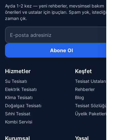
Ayda 1-2 kez — yeni rehberler, mevsimsel bakım
önerileri ve ustalar için ipuçları. Spam yok, istediğin
zaman çık.
E-posta adresiniz
Abone Ol
Hizmetler
Keşfet
Su Tesisatı
Tesisat Ustaları
Elektrik Tesisatı
Rehberler
Klima Tesisatı
Blog
Doğalgaz Tesisatı
Tesisat Sözlüğü
Sıhhi Tesisat
Üyelik Paketleri
Kombi Servisi
Kurumsal
Yasal