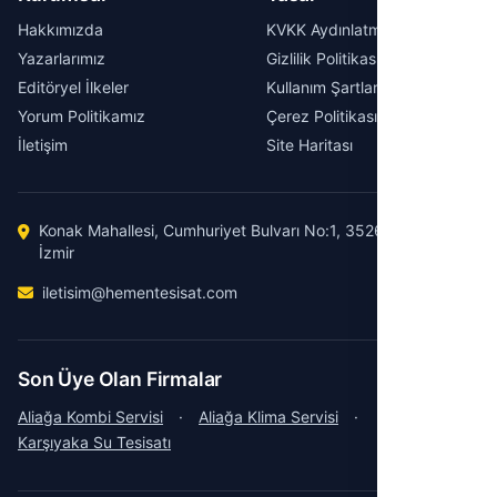
Hakkımızda
KVKK Aydınlatma Metni
Yazarlarımız
Gizlilik Politikası
Editöryel İlkeler
Kullanım Şartları
Yorum Politikamız
Çerez Politikası
İletişim
Site Haritası
Konak Mahallesi, Cumhuriyet Bulvarı No:1, 35260 Konak /
İzmir
iletisim@hementesisat.com
Son Üye Olan Firmalar
Aliağa Kombi Servisi
·
Aliağa Klima Servisi
·
Karşıyaka Su Tesisatı