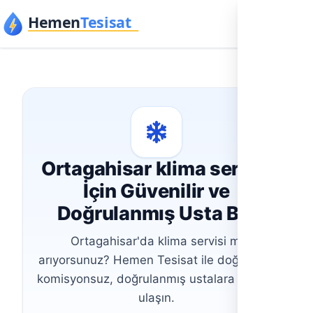
İçeriğe geç
Ortagahisar klima servisi
İçin Güvenilir ve
Doğrulanmış Usta Bul
Ortagahisar'da klima servisi mi
arıyorsunuz? Hemen Tesisat ile doğrudan,
komisyonsuz, doğrulanmış ustalara anında
ulaşın.