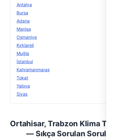
Antalya
11
Bursa
11
Adana
10
Manisa
9
Osmaniye
8
Kırklareli
7
Muğla
6
İstanbul
5
Kahramanmaraş
5
Tokat
5
Yalova
5
Sivas
5
Ortahisar, Trabzon Klima Tesisatı
— Sıkça Sorulan Sorular