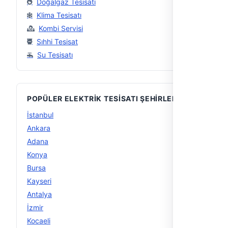
Doğalgaz Tesisatı
Klima Tesisatı
Kombi Servisi
Sıhhi Tesisat
Su Tesisatı
POPÜLER ELEKTRIK TESISATI ŞEHIRLERI
İstanbul
32
Ankara
14
Adana
10
Konya
10
Bursa
9
Kayseri
9
Antalya
8
İzmir
6
Kocaeli
6