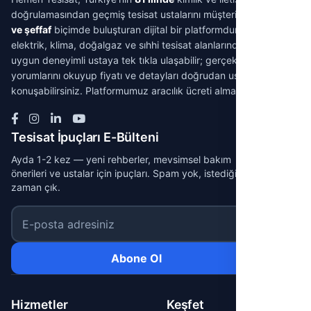
doğrulamasından geçmiş tesisat ustalarını müşterilerle
aracısız
ve şeffaf
biçimde buluşturan dijital bir platformdur. Su tesisatı,
elektrik, klima, doğalgaz ve sıhhi tesisat alanlarında ihtiyacınıza
uygun deneyimli ustaya tek tıkla ulaşabilir; gerçek müşteri
yorumlarını okuyup fiyatı ve detayları doğrudan ustayla
konuşabilirsiniz. Platformumuz aracılık ücreti almaz.
Tesisat İpuçları E-Bülteni
Ayda 1-2 kez — yeni rehberler, mevsimsel bakım
önerileri ve ustalar için ipuçları. Spam yok, istediğin
zaman çık.
E-posta adresiniz
Abone Ol
Hizmetler
Keşfet