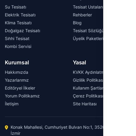
Su Tesisatı
Tesisat Ustaları
Elektrik Tesisatı
Rehberler
Klima Tesisatı
Blog
Doğalgaz Tesisatı
Tesisat Sözlüğü
Sıhhi Tesisat
Üyelik Paketleri
Kombi Servisi
Kurumsal
Yasal
Hakkımızda
KVKK Aydınlatma Metni
Yazarlarımız
Gizlilik Politikası
Editöryel İlkeler
Kullanım Şartları
Yorum Politikamız
Çerez Politikası
İletişim
Site Haritası
Konak Mahallesi, Cumhuriyet Bulvarı No:1, 35260 Konak /
İzmir