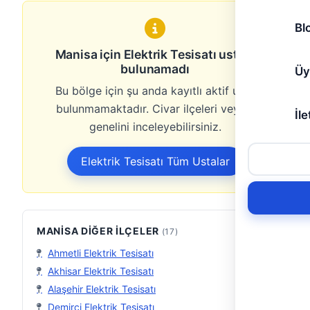
Bl
Manisa için Elektrik Tesisatı ustası
bulunamadı
Üy
Bu bölge için şu anda kayıtlı aktif usta
bulunmamaktadır. Civar ilçeleri veya il
İle
genelini inceleyebilirsiniz.
Elektrik Tesisatı Tüm Ustalar
MANISA DIĞER İLÇELER
(17)
Ahmetli Elektrik Tesisatı
Akhisar Elektrik Tesisatı
Alaşehir Elektrik Tesisatı
Demirci Elektrik Tesisatı