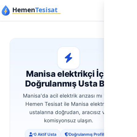
İçeriğe geç
Manisa elektrikçi İçin
Doğrulanmış Usta Bul
Manisa'da acil elektrik arızası mı var?
Hemen Tesisat ile Manisa elektrikçi
ustalarına doğrudan, aracısız ve
komisyonsuz ulaşın.
0 Aktif Usta
Doğrulanmış Profiller